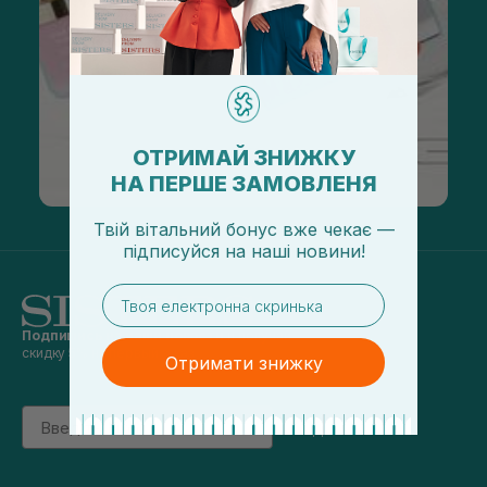
ОТРИМАЙ ЗНИЖКУ
НА ПЕРШЕ ЗАМОВЛЕНЯ
Твій вітальний бонус вже чекає —
підписуйся
на
наші новини!
email
Подпишись на наши новости
и получай
скидку 5% на первый заказ
Отримати знижку
Email
підписатись