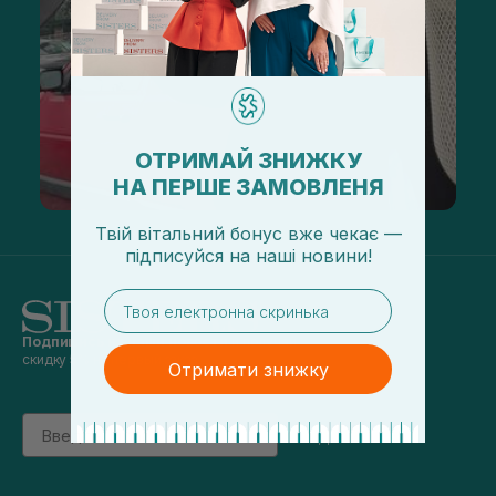
ОТРИМАЙ ЗНИЖКУ
НА ПЕРШЕ ЗАМОВЛЕНЯ
Твій вітальний бонус вже чекає —
підписуйся
на
наші новини!
email
Подпишись на наши новости
и получай
скидку 5% на первый заказ
Отримати знижку
Email
підписатись