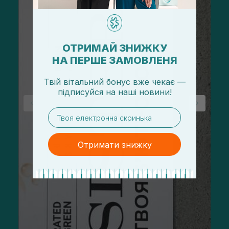
ОТРИМАЙ ЗНИЖКУ
НА ПЕРШЕ ЗАМОВЛЕНЯ
Твій вітальний бонус вже чекає —
підписуйся
на
наші новини!
email
Отримати знижку