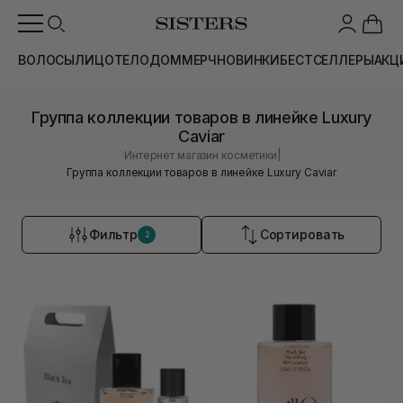
ВОЛОСЫ
ЛИЦО
ТЕЛО
ДОМ
МЕРЧ
НОВИНКИ
БЕСТСЕЛЛЕРЫ
АКЦ
Группа коллекции товаров в линейке Luxury
Caviar
|
Интернет магазин косметики
Группа коллекции товаров в линейке Luxury Caviar
Фильтр
Сортировать
2