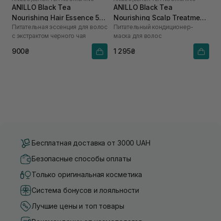
ANILLO Black Tea
ANILLO Black Tea
Nourishing Hair Essence 50
Nourishing Scalp Treatment
Питательная эссенция для волос
Питательный кондиционер-
мл
150 мл
с экстрактом черного чая
маска для волос
900₴
1 295₴
Бесплатная доставка от 3000 UAH
Безопасные способы оплаты
Только оригинальная косметика
Система бонусов и лояльности
Лучшие цены и топ товары