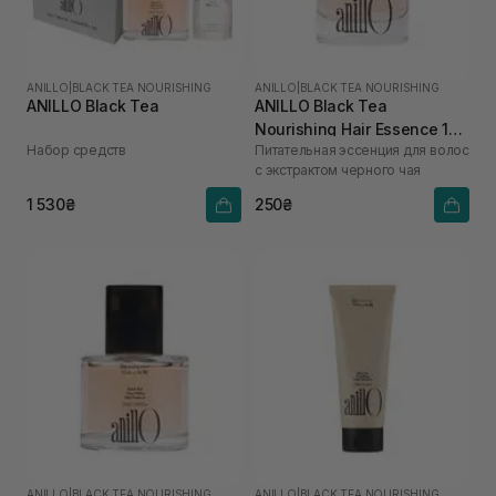
ANILLO
|
BLACK TEA NOURISHING
ANILLO
|
BLACK TEA NOURISHING
ANILLO Black Tea
ANILLO Black Tea
Nourishing Hair Essence 10
Набор средств
Питательная эссенция для волос
мл
с экстрактом черного чая
1 530₴
250₴
ANILLO
|
BLACK TEA NOURISHING
ANILLO
|
BLACK TEA NOURISHING