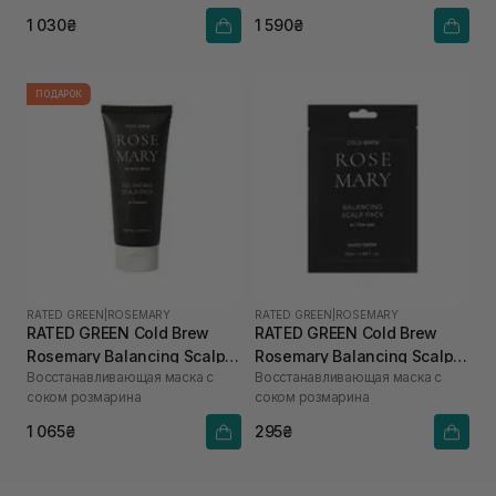
1 030₴
1 590₴
ПОДАРОК
RATED GREEN
|
ROSEMARY
RATED GREEN
|
ROSEMARY
RATED GREEN Cold Brew
RATED GREEN Cold Brew
Rosemary Balancing Scalp
Rosemary Balancing Scalp
Восстанавливающая маска с
Восстанавливающая маска с
Pack 200 мл
Pack 50 мл
соком розмарина
соком розмарина
1 065₴
295₴