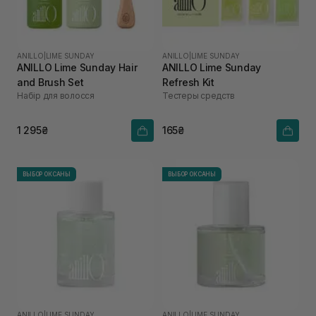
ANILLO
|
LIME SUNDAY
ANILLO
|
LIME SUNDAY
ANILLO Lime Sunday Hair
ANILLO Lime Sunday
and Brush Set
Refresh Kit
Набір для волосся
Тестеры средств
1 295₴
165₴
ВЫБОР ОКСАНЫ
ВЫБОР ОКСАНЫ
ANILLO
|
LIME SUNDAY
ANILLO
|
LIME SUNDAY