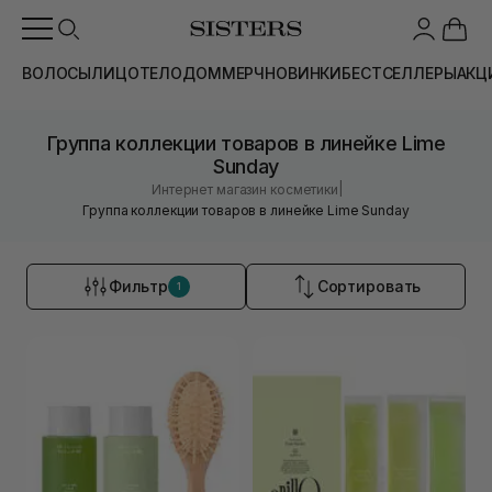
ВОЛОСЫ
ЛИЦО
ТЕЛО
ДОМ
МЕРЧ
НОВИНКИ
БЕСТСЕЛЛЕРЫ
АКЦ
Группа коллекции товаров в линейке Lime
Sunday
|
Интернет магазин косметики
Группа коллекции товаров в линейке Lime Sunday
Фильтр
Сортировать
1