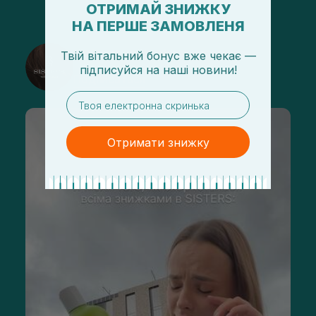
ОТРИМАЙ ЗНИЖКУ
НА ПЕРШЕ ЗАМОВЛЕНЯ
@sisters_stelmakh в Instagram
Твій вітальний бонус вже чекає —
підписуйся
на
наші новини!
Подписаться
email
Отримати знижку