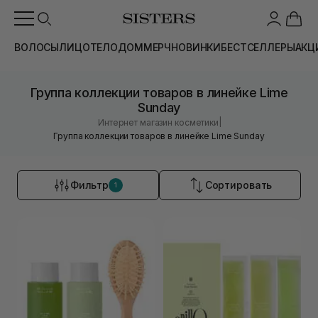
ВОЛОСЫ
ЛИЦО
ТЕЛО
ДОМ
МЕРЧ
НОВИНКИ
БЕСТСЕЛЛЕРЫ
АКЦ
Группа коллекции товаров в линейке Lime
Sunday
|
Интернет магазин косметики
Группа коллекции товаров в линейке Lime Sunday
Фильтр
Сортировать
1