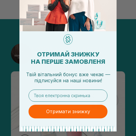
@sisters_stelmakh в Instagram
ОТРИМАЙ ЗНИЖКУ
Подписаться
НА ПЕРШЕ ЗАМОВЛЕНЯ
Твій вітальний бонус вже чекає —
підписуйся
на
наші новини!
email
Отримати знижку