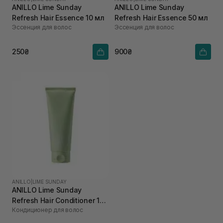
ANILLO Lime Sunday
ANILLO Lime Sunday
Refresh Hair Essence 10 мл
Refresh Hair Essence 50 мл
Эссенция для волос
Эссенция для волос
250₴
900₴
ANILLO
|
LIME SUNDAY
ANILLO Lime Sunday
Refresh Hair Conditioner 150
Кондиционер для волос
мл