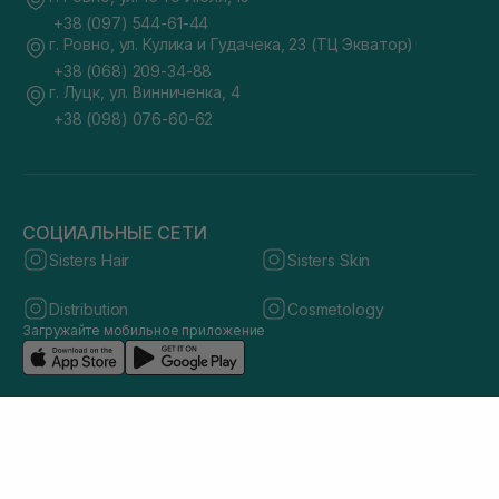
+38 (097) 544-61-44
г. Ровно, ул. Кулика и Гудачека, 23 (ТЦ Экватор)
+38 (068) 209-34-88
г. Луцк, ул. Винниченка, 4
+38 (098) 076-60-62
СОЦИАЛЬНЫЕ СЕТИ
Sisters Hair
Sisters Skin
Distribution
Cosmetology
Загружайте мобильное приложение
© 2026 sisters.co.ua. Все права защищены