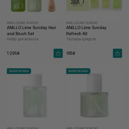
ANILLO
|
LIME SUNDAY
ANILLO
|
LIME SUNDAY
ANILLO Lime Sunday Hair
ANILLO Lime Sunday
and Brush Set
Refresh Kit
Набір для волосся
Тестеры средств
1 295₴
165₴
ВЫБОР ОКСАНЫ
ВЫБОР ОКСАНЫ
ANILLO
|
LIME SUNDAY
ANILLO
|
LIME SUNDAY