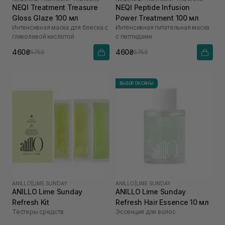
NEQI Treatment Treasure
NEQI Peptide Infusion
Gloss Glaze 100 мл
Power Treatment 100 мл
Интенсивная маска для блеска с
Интенсивная питательная маска
гликолевой кислотой
с пептидами
460₴
460₴
575₴
575₴
ВЫБОР ОКСАНЫ
ANILLO
|
LIME SUNDAY
ANILLO
|
LIME SUNDAY
ANILLO Lime Sunday
ANILLO Lime Sunday
Refresh Kit
Refresh Hair Essence 10 мл
Тестеры средств
Эссенция для волос