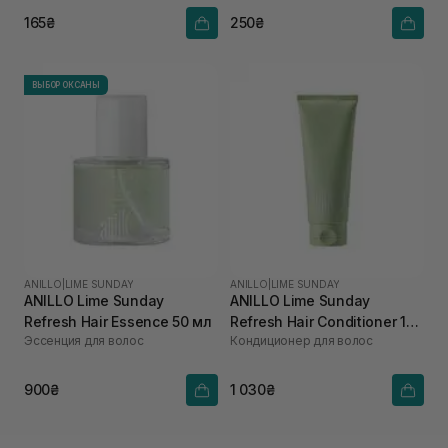
165₴
250₴
ВЫБОР ОКСАНЫ
ANILLO
|
LIME SUNDAY
ANILLO
|
LIME SUNDAY
ANILLO Lime Sunday
ANILLO Lime Sunday
Refresh Hair Essence 50 мл
Refresh Hair Conditioner 150
Эссенция для волос
Кондиционер для волос
мл
900₴
1 030₴