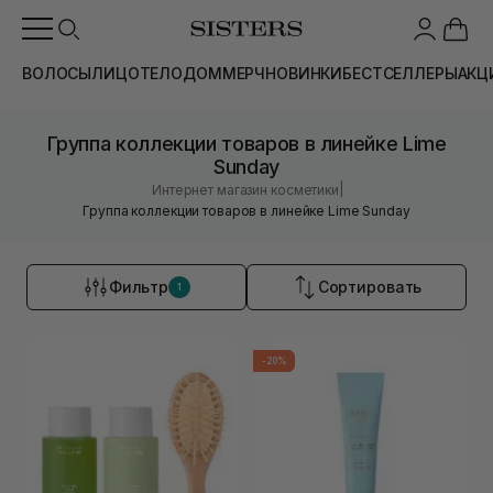
ВОЛОСЫ
ЛИЦО
ТЕЛО
ДОМ
МЕРЧ
НОВИНКИ
БЕСТСЕЛЛЕРЫ
АКЦ
Группа коллекции товаров в линейке Lime
Sunday
|
Интернет магазин косметики
Группа коллекции товаров в линейке Lime Sunday
Фильтр
Сортировать
1
-20%