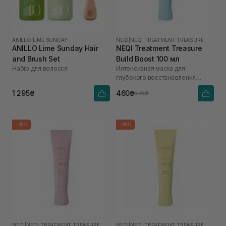
ANILLO
|
LIME SUNDAY
NEQI
|
NEQI TREATMENT TREASURE
ANILLO Lime Sunday Hair
NEQI Treatment Treasure
and Brush Set
Build Boost 100 мл
Набір для волосся
Интенсивная маска для
глубокого восстановления
волос с малеиновой кислотой
1 295₴
460₴
575₴
-20%
-20%
NEQI
|
NEQI TREATMENT TREASURE
NEQI
|
NEQI TREATMENT TREASURE