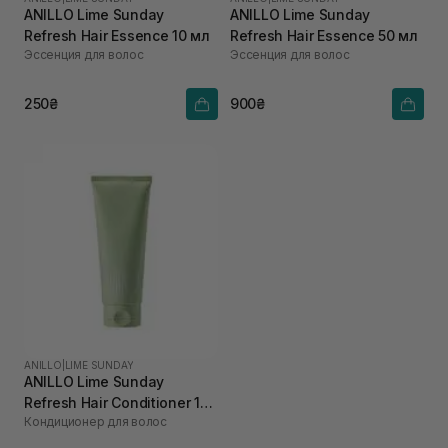
ANILLO Lime Sunday
ANILLO Lime Sunday
Refresh Hair Essence 10 мл
Refresh Hair Essence 50 мл
Эссенция для волос
Эссенция для волос
250₴
900₴
ANILLO
|
LIME SUNDAY
ANILLO Lime Sunday
Refresh Hair Conditioner 150
Кондиционер для волос
мл