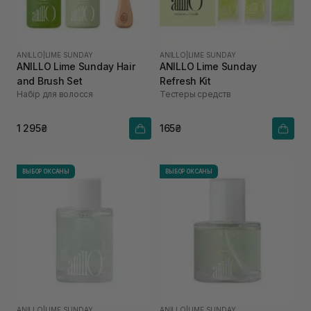
ANILLO
|
LIME SUNDAY
ANILLO
|
LIME SUNDAY
ANILLO Lime Sunday Hair
ANILLO Lime Sunday
and Brush Set
Refresh Kit
Набір для волосся
Тестеры средств
1 295₴
165₴
ВЫБОР ОКСАНЫ
ВЫБОР ОКСАНЫ
ANILLO
|
LIME SUNDAY
ANILLO
|
LIME SUNDAY