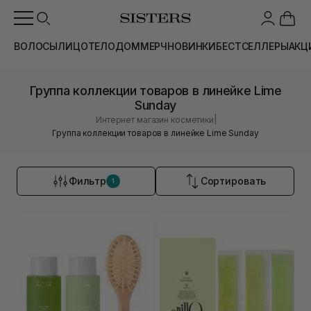
ВОЛОСЫ
ЛИЦО
ТЕЛО
ДОМ
МЕРЧ
НОВИНКИ
БЕСТСЕЛЛЕРЫ
АКЦ
Группа коллекции товаров в линейке Lime
Sunday
|
Интернет магазин косметики
Группа коллекции товаров в линейке Lime Sunday
Фильтр
Сортировать
1