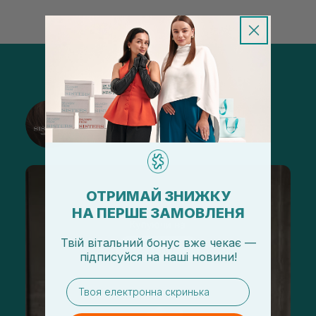
@sisters_stelmakh в Instagram
Подписаться
ОТРИМАЙ ЗНИЖКУ
НА ПЕРШЕ ЗАМОВЛЕНЯ
Твій вітальний бонус вже чекає —
підписуйся
на
наші новини!
email