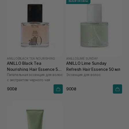
ВЫБОР ОКСАНЫ
ANILLO
|
BLACK TEA NOURISHING
ANILLO
|
LIME SUNDAY
ANILLO Black Tea
ANILLO Lime Sunday
Nourishing Hair Essence 50
Refresh Hair Essence 50 мл
Питательная эссенция для волос
Эссенция для волос
мл
с экстрактом черного чая
900₴
900₴