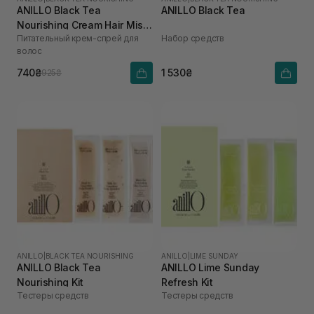
ANILLO Black Tea
ANILLO Black Tea
Nourishing Cream Hair Mist
Питательный крем-спрей для
Набор средств
для зволоження та
волос
розгладження волосся 70
мл
740₴
1 530₴
925₴
ANILLO
|
BLACK TEA NOURISHING
ANILLO
|
LIME SUNDAY
ANILLO Black Tea
ANILLO Lime Sunday
Nourishing Kit
Refresh Kit
Тестеры средств
Тестеры средств