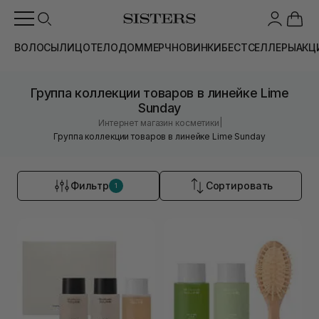
ВОЛОСЫ
ЛИЦО
ТЕЛО
ДОМ
МЕРЧ
НОВИНКИ
БЕСТСЕЛЛЕРЫ
АКЦ
Группа коллекции товаров в линейке Lime
Sunday
|
Интернет магазин косметики
Группа коллекции товаров в линейке Lime Sunday
Фильтр
Сортировать
1