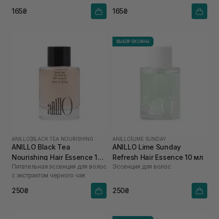
165₴
165₴
ВЫБОР ОКСАНЫ
ANILLO
|
BLACK TEA NOURISHING
ANILLO
|
LIME SUNDAY
ANILLO Black Tea
ANILLO Lime Sunday
Nourishing Hair Essence 10
Refresh Hair Essence 10 мл
Питательная эссенция для волос
Эссенция для волос
мл
с экстрактом черного чая
250₴
250₴