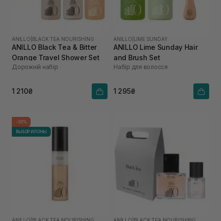
ANILLO
|
BLACK TEA NOURISHING
ANILLO
|
LIME SUNDAY
ANILLO Black Tea & Bitter
ANILLO Lime Sunday Hair
Orange Travel Shower Set
and Brush Set
Дорожній набір
Набір для волосся
1 210₴
1 295₴
-20%
ВЫБОР ИЛОНЫ
ANILLO
|
BLACK TEA NOURISHING
ANILLO
|
BLACK TEA NOURISHING