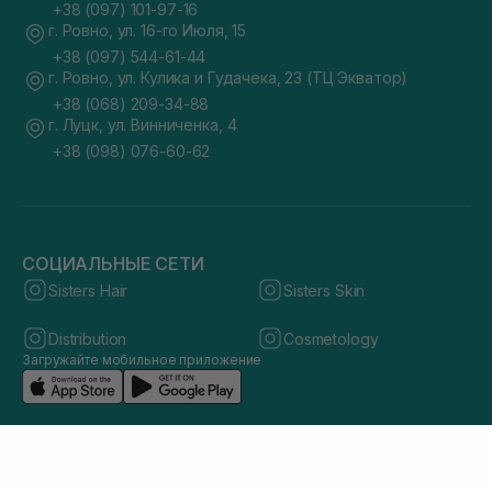
+38 (097) 101-97-16
г. Ровно, ул. 16-го Июля, 15
+38 (097) 544-61-44
г. Ровно, ул. Кулика и Гудачека, 23 (ТЦ Экватор)
+38 (068) 209-34-88
г. Луцк, ул. Винниченка, 4
+38 (098) 076-60-62
СОЦИАЛЬНЫЕ СЕТИ
Sisters Hair
Sisters Skin
Distribution
Cosmetology
Загружайте мобильное приложение