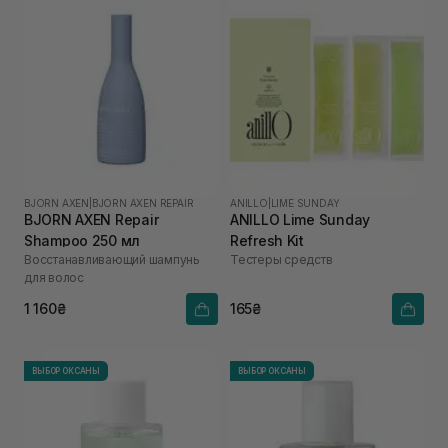
BJORN AXEN
|
BJORN AXEN REPAIR
ANILLO
|
LIME SUNDAY
BJORN AXEN Repair
ANILLO Lime Sunday
Shampoo 250 мл
Refresh Kit
Восстанавливающий шампунь
Тестеры средств
для волос
1 160₴
165₴
ВЫБОР ОКСАНЫ
ВЫБОР ОКСАНЫ