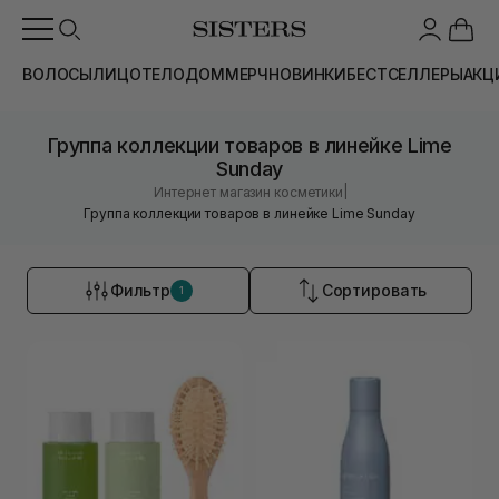
ВОЛОСЫ
ЛИЦО
ТЕЛО
ДОМ
МЕРЧ
НОВИНКИ
БЕСТСЕЛЛЕРЫ
АКЦ
Группа коллекции товаров в линейке Lime
Sunday
|
Интернет магазин косметики
Группа коллекции товаров в линейке Lime Sunday
Фильтр
Сортировать
1