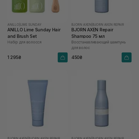
ANILLO
|
LIME SUNDAY
BJORN AXEN
|
BJORN AXEN REPAIR
ANILLO Lime Sunday Hair
BJORN AXEN Repair
and Brush Set
Shampoo 75 мл
Набір для волосся
Восстанавливающий шампунь
для волос
1 295₴
450₴
BJORN AXEN
|
BJORN AXEN REPAIR
BJORN AXEN
|
BJORN AXEN REPAIR