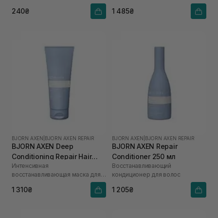
240₴
1 485₴
BJORN AXEN
|
BJORN AXEN REPAIR
BJORN AXEN
|
BJORN AXEN REPAIR
BJORN AXEN Deep
BJORN AXEN Repair
Conditioning Repair Hair
Conditioner 250 мл
Интенсивная
Восстанавливающий
Mask 200 мл
восстанавливающая маска для
кондиционер для волос
волос
1 310₴
1 205₴