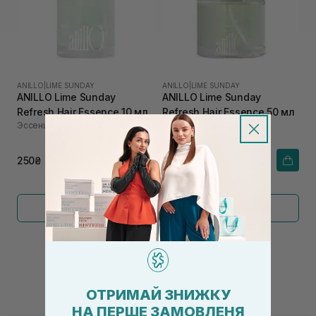
ANILLO
|
LIME SUNDAY
ANILLO
|
LIME SUNDAY
ANILLO Lime Sunday
ANILLO Lime Sunday
Refresh Hair Essence 10 мл
Refresh Hair Essence 50 мл
Эссенция для волос
Эссенция для волос
250₴
900₴
Показать больше
←
1
2
→
ОТРИМАЙ ЗНИЖКУ
НА ПЕРШЕ ЗАМОВЛЕНЯ