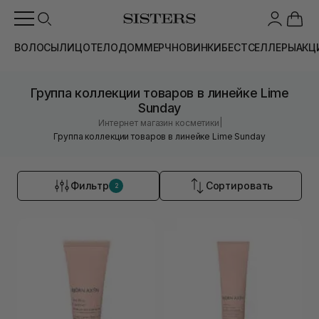
ВОЛОСЫ
ЛИЦО
ТЕЛО
ДОМ
МЕРЧ
НОВИНКИ
БЕСТСЕЛЛЕРЫ
АКЦ
Группа коллекции товаров в линейке Lime
Sunday
|
Интернет магазин косметики
Группа коллекции товаров в линейке Lime Sunday
Фильтр
Сортировать
2