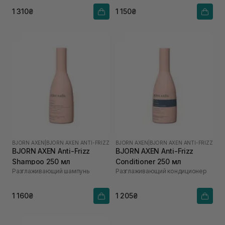
мл
1 310₴
1 150₴
BJORN AXEN
|
BJORN AXEN ANTI-FRIZZ
BJORN AXEN
|
BJORN AXEN ANTI-FRIZZ
BJORN AXEN Anti-Frizz
BJORN AXEN Anti-Frizz
Shampoo 250 мл
Conditioner 250 мл
Разглаживающий шампунь
Разглаживающий кондиционер
1 160₴
1 205₴