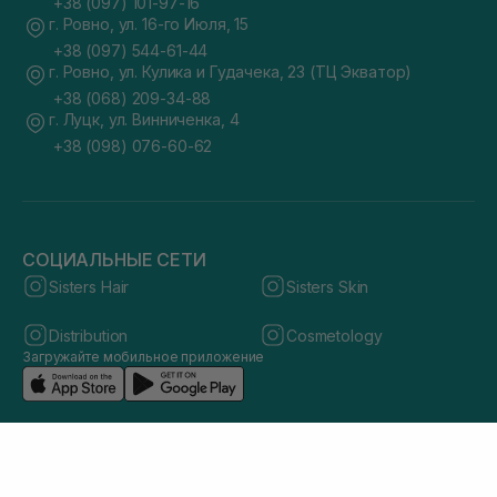
+38 (097) 101-97-16
г. Ровно, ул. 16-го Июля, 15
+38 (097) 544-61-44
г. Ровно, ул. Кулика и Гудачека, 23 (ТЦ Экватор)
+38 (068) 209-34-88
г. Луцк, ул. Винниченка, 4
+38 (098) 076-60-62
СОЦИАЛЬНЫЕ СЕТИ
Sisters Hair
Sisters Skin
Distribution
Cosmetology
Загружайте мобильное приложение