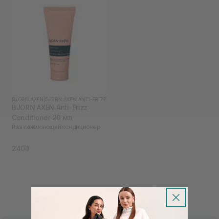
BJORN AXEN
|
BJORN AXEN ANTI-FRIZZ
BJORN AXEN Anti-Frizz
Conditioner 20 мл
Разглаживающий кондиционер
240₴