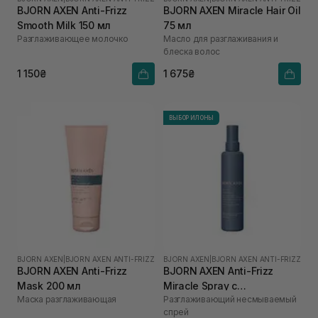
BJORN AXEN Anti-Frizz
BJORN AXEN Miracle Hair Oil
Smooth Milk 150 мл
75 мл
Разглаживающее молочко
Масло для разглаживания и
блеска волос
1 150₴
1 675₴
ВЫБОР ИЛОНЫ
BJORN AXEN
|
BJORN AXEN ANTI-FRIZZ
BJORN AXEN
|
BJORN AXEN ANTI-FRIZZ
BJORN AXEN Anti-Frizz
BJORN AXEN Anti-Frizz
Mask 200 мл
Miracle Spray с
Маска разглаживающая
Разглаживающий несмываемый
термозащитой до 220°C
спрей
для всех типов волос 150