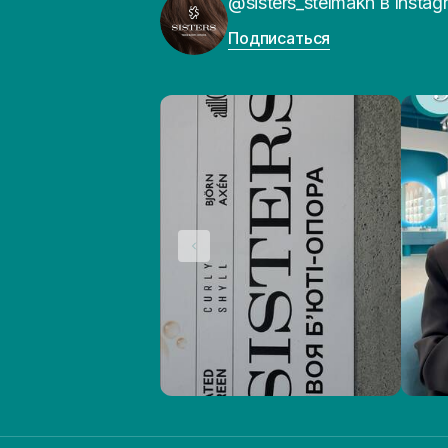
@sisters_stelmakh в Instag
Подписаться