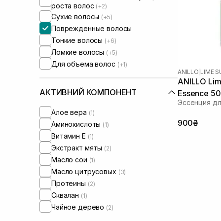
роста волос
(+2)
Сухие волосы
(+5)
Поврежденные волосы
Тонкие волосы
(+6)
Ломкие волосы
(+5)
Для объема волос
(+1)
ANILLO
|
LIME 
ANILLO Lim
АКТИВНИЙ КОМПОНЕНТ
Essence 50
Эссенция дл
Алое вера
(1)
900₴
Аминокислоты
(1)
Витамин Е
(1)
Экстракт мяты
(2)
Масло сои
(1)
Масло цитрусовых
(3)
Протеины
(2)
Сквалан
(1)
Чайное дерево
(2)