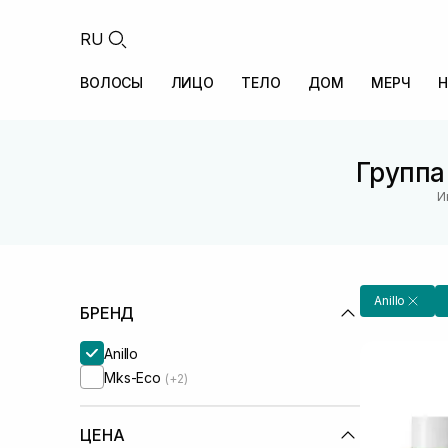
RU
ВОЛОСЫ
ЛИЦО
ТЕЛО
ДОМ
МЕРЧ
Н
Группа
И
Anillo
БРЕНД
Anillo
Mks-Eco
(+2)
ЦЕНА