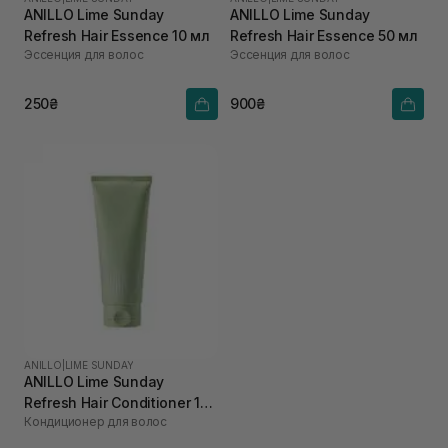
ANILLO Lime Sunday
ANILLO Lime Sunday
Refresh Hair Essence 10 мл
Refresh Hair Essence 50 мл
Эссенция для волос
Эссенция для волос
250₴
900₴
ANILLO
|
LIME SUNDAY
ANILLO Lime Sunday
Refresh Hair Conditioner 150
Кондиционер для волос
мл