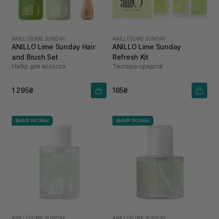
ANILLO
|
LIME SUNDAY
ANILLO
|
LIME SUNDAY
ANILLO Lime Sunday Hair
ANILLO Lime Sunday
and Brush Set
Refresh Kit
Набір для волосся
Тестеры средств
1 295₴
165₴
ВЫБОР ОКСАНЫ
ВЫБОР ОКСАНЫ
ANILLO
|
LIME SUNDAY
ANILLO
|
LIME SUNDAY