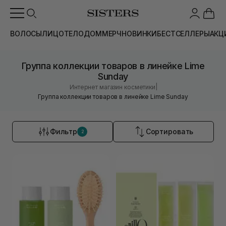
ВОЛОСЫ
ЛИЦО
ТЕЛО
ДОМ
МЕРЧ
НОВИНКИ
БЕСТСЕЛЛЕРЫ
АКЦ
Группа коллекции товаров в линейке Lime
Sunday
|
Интернет магазин косметики
Группа коллекции товаров в линейке Lime Sunday
Фильтр
Сортировать
2