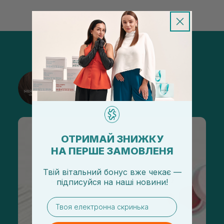
@sisters_stelmakh в Instagram
Подписаться
ОТРИМАЙ ЗНИЖКУ
НА ПЕРШЕ ЗАМОВЛЕНЯ
Твій вітальний бонус вже чекає —
підписуйся
на
наші новини!
email