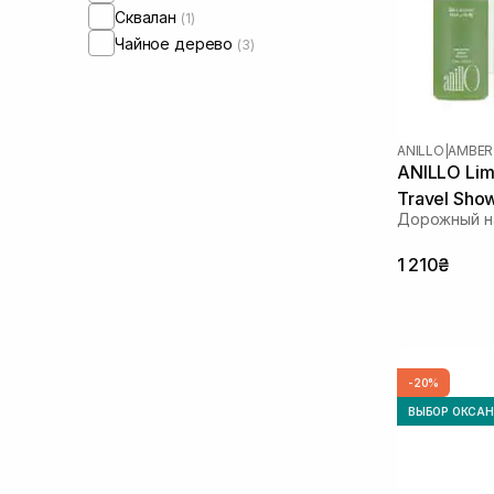
Сквалан
(1)
Чайное дерево
(3)
ANILLO
|
AMBER
ANILLO Li
Travel Sho
Дорожный н
1 210₴
-20%
ВЫБОР ОКСА