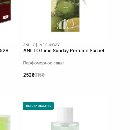
ANILLO
|
LIME SUNDAY
r528
ANILLO Lime Sunday Perfume Sachet
Парфюмерное саше
252₴
315₴
ВЫБОР ОКСАНЫ