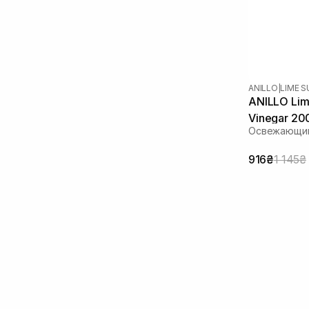
ANILLO
|
LIME 
ANILLO Lim
Vinegar 20
Освежающий
916₴
1 145₴