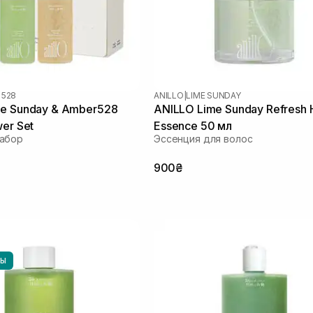
 528
ANILLO
|
LIME SUNDAY
me Sunday & Amber528
ANILLO Lime Sunday Refresh H
wer Set
Essence 50 мл
абор
Эссенция для волос
900₴
НЫ