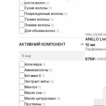
роста волос
(2)
Сухие волосы
(5)
Поврежденные волосы
(5)
Тонкие волосы
(6)
Ломкие волосы
(5)
Для объема волос
(1)
ANILLO
|
LIME 
ANILLO Lim
АКТИВНИЙ КОМПОНЕНТ
10 мл
Парфюмерна
876₴
1 095
Алое вера
(1)
Аминокислоты
(1)
Витамин Е
(1)
Экстракт мяты
(4)
Ментол
(1)
Масло сои
(1)
Масло цитрусовых
(4)
Протеины
(2)