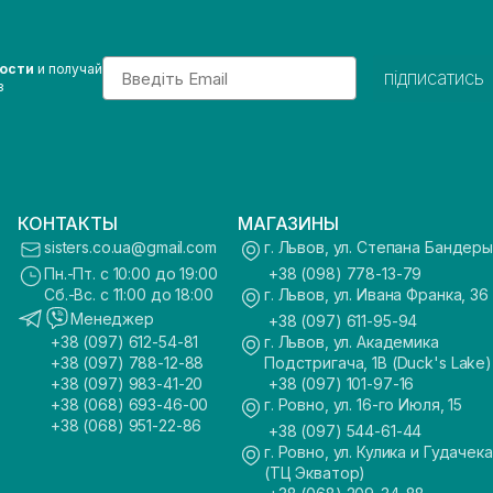
Email
вости
и получай
підписатись
з
КОНТАКТЫ
МАГАЗИНЫ
sisters.co.ua@gmail.com
г. Львов, ул. Степана Бандеры
Пн.-Пт. с 10:00 до 19:00
+38 (098) 778-13-79
Сб.-Вс. с 11:00 до 18:00
г. Львов, ул. Ивана Франка, 36
Менеджер
+38 (097) 611-95-94
+38 (097) 612-54-81
г. Львов, ул. Академика
+38 (097) 788-12-88
Подстригача, 1В (Duck's Lake)
+38 (097) 983-41-20
+38 (097) 101-97-16
+38 (068) 693-46-00
г. Ровно, ул. 16-го Июля, 15
+38 (068) 951-22-86
+38 (097) 544-61-44
г. Ровно, ул. Кулика и Гудачека
(ТЦ Экватор)