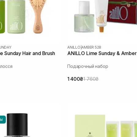
SUNDAY
ANILLO
|
AMBER 528
e Sunday Hair and Brush
ANILLO Lime Sunday & Ambe
олосся
Подарочный набор
1 400₴
1 760₴
НЫ