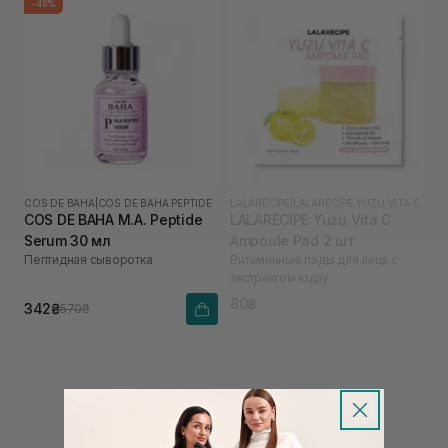
-40%
COS DE BAHA
|
COS DE BAHA PEPTIDE
LALARECIPE
|
LALARECIPE YUZU VITA C
COS DE BAHA M.A. Peptide
LALARECIPE Yuzu Vita C
Serum 30 мл
Ampoule Pad 2 шт
Пептидная сыворотка
Витаминные пэды для лица с
экстрактом юдзу
80₴
342₴
570₴