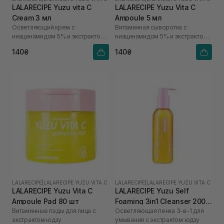
LALARECIPE Yuzu vita C
LALARECIPE Yuzu Vita C
Cream 3 мл
Ampoule 5 мл
Осветляющий крем с
Витаминная сыворотка с
ниацинамидом 5% и экстрактом
ниацинамидом 5% и экстрактом
юдзу
юдзу
140₴
140₴
LALARECIPE
|
LALARECIPE YUZU VITA C
LALARECIPE
|
LALARECIPE YUZU VITA C
LALARECIPE Yuzu Vita C
LALARECIPE Yuzu Self
Ampoule Pad 80 шт
Foaming 3in1 Cleanser 200
Витаминные пэды для лица с
Осветляющая пенка 3-в-1 для
мл
экстрактом юдзу
умывания с экстрактом юдзу