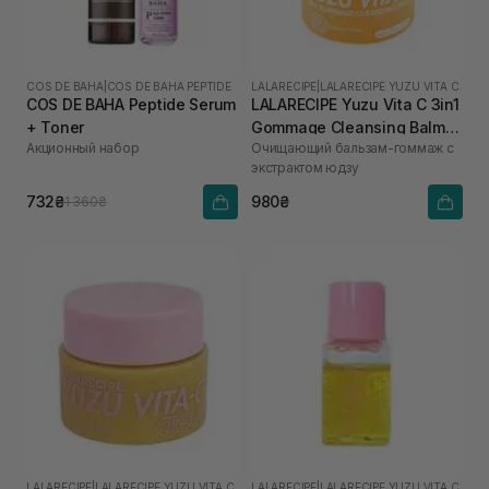
COS DE BAHA
|
COS DE BAHA PEPTIDE
LALARECIPE
|
LALARECIPE YUZU VITA C
COS DE BAHA Peptide Serum
LALARECIPE Yuzu Vita C 3in1
+ Toner
Gommage Cleansing Balm
Акционный набор
Очищающий бальзам-гоммаж с
50 мл
экстрактом юдзу
732₴
980₴
1 360₴
LALARECIPE
|
LALARECIPE YUZU VITA C
LALARECIPE
|
LALARECIPE YUZU VITA C