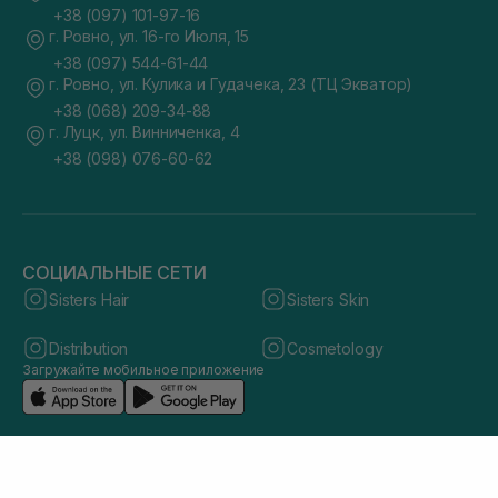
+38 (097) 101-97-16
г. Ровно, ул. 16-го Июля, 15
+38 (097) 544-61-44
г. Ровно, ул. Кулика и Гудачека, 23 (ТЦ Экватор)
+38 (068) 209-34-88
г. Луцк, ул. Винниченка, 4
+38 (098) 076-60-62
СОЦИАЛЬНЫЕ СЕТИ
Sisters Hair
Sisters Skin
Distribution
Cosmetology
Загружайте мобильное приложение