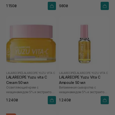
1 150₴
980₴
LALARECIPE
|
LALARECIPE YUZU VITA C
LALARECIPE
|
LALARECIPE YUZU VITA C
LALARECIPE Yuzu vita C
LALARECIPE Yuzu Vita C
Cream 50 мл
Ampoule 50 мл
Осветляющий крем с
Витаминная сыворотка с
ниацинамидом 5% и экстрактом
ниацинамидом 5% и экстрактом
юдзу
юдзу
1 240₴
1 240₴