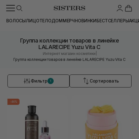
ВОЛОСЫ
ЛИЦО
ТЕЛО
ДОМ
МЕРЧ
НОВИНКИ
БЕСТСЕЛЛЕРЫ
АКЦ
Группа коллекции товаров в линейке
LALARECIPE Yuzu Vita C
|
Интернет магазин косметики
Группа коллекции товаров в линейке LALARECIPE Yuzu Vita C
Фильтр
Сортировать
1
-46%