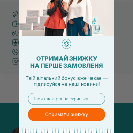
Бесплатная доставка от 3000 UAH
Безопасные способы оплаты
Только оригинальная косметика
Система бонусов и лояльности
Лучшие цены и топ товары
ОТРИМАЙ ЗНИЖКУ
Рекомендации от косметологов
НА ПЕРШЕ ЗАМОВЛЕНЯ
Твій вітальний бонус вже чекає —
підписуйся
на
наші новини!
email
Отримати знижку
@sisters_stelmakh в Instagram