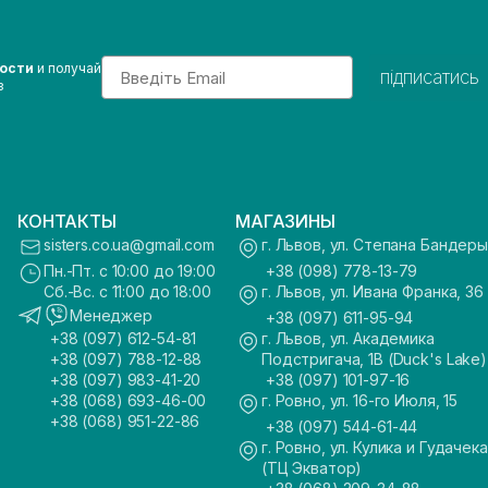
Email
вости
и получай
підписатись
з
КОНТАКТЫ
МАГАЗИНЫ
sisters.co.ua@gmail.com
г. Львов, ул. Степана Бандеры
Пн.-Пт. с 10:00 до 19:00
+38 (098) 778-13-79
Сб.-Вс. с 11:00 до 18:00
г. Львов, ул. Ивана Франка, 36
Менеджер
+38 (097) 611-95-94
+38 (097) 612-54-81
г. Львов, ул. Академика
+38 (097) 788-12-88
Подстригача, 1В (Duck's Lake)
+38 (097) 983-41-20
+38 (097) 101-97-16
+38 (068) 693-46-00
г. Ровно, ул. 16-го Июля, 15
+38 (068) 951-22-86
+38 (097) 544-61-44
г. Ровно, ул. Кулика и Гудачека
(ТЦ Экватор)