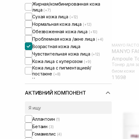
Жирная/комбинированная кожа
лица
(+7)
Сухая кожа лица
(+12)
Нормальная кожа лица
(+12)
Обезвоженная кожа лица
(+10)
Проблемная кожа /акне лица
(+4)
MANYO FACTO
Возрастная кожа лица
MANYO FAC
Чувствительная кожа лица
(+12)
Ampoule To
Кожа лица с куперозом
(+9)
Тонер для з
Кожа лица с пигментацией/
биом кожи
постакне
(+8)
1 169₴
Кожа лица с расширенными порами
(+4)
Кожа лица с нарушенным
АКТИВНИЙ КОМПОНЕНТ
барьером
(+11)
Кожа лица с нарушенным
микробиомом
(+12)
Аллантоин
(1)
Бетаин
(3)
Гомамелис
(4)