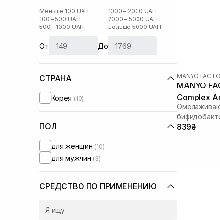
Меньше 100 UAH
1000 – 2000 UAH
100 – 500 UAH
2000 – 5000 UAH
500 – 1000 UAH
Больше 5000 UAH
От
До
MANYO FACTO
СТРАНА
MANYO FAC
Complex A
Корея
(10)
Омолаживаю
бифидобакт
ПОЛ
839₴
для женщин
(10)
для мужчин
(3)
СРЕДСТВО ПО ПРИМЕНЕНИЮ