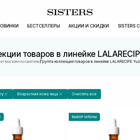
ОВИНКИ
БЕСТСЕЛЛЕРЫ
АКЦИИ И СКИДКИ
SISTERS 
екции товаров в линейке LALARECIPE
|
ет магазин косметики
Группа коллекции товаров в линейке LALARECIPE Yuzu
ry
Возрастная кожа лица
Очистить все
Ы
ВЫБОР ИЛОНЫ