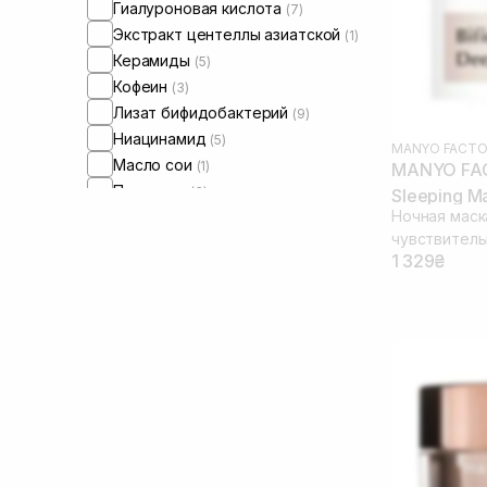
Гиалуроновая кислота
(7)
Экстракт центеллы азиатской
(1)
Керамиды
(5)
Кофеин
(3)
Лизат бифидобактерий
(9)
Ниацинамид
(5)
MANYO FACTO
Масло сои
(1)
MANYO FAC
Пантенол
(3)
Sleeping M
Ночная маск
Пептиды
(4)
чувствитель
Пробиотики
(3)
1 329₴
Сквалан
(1)
Трипептид меди
(1)