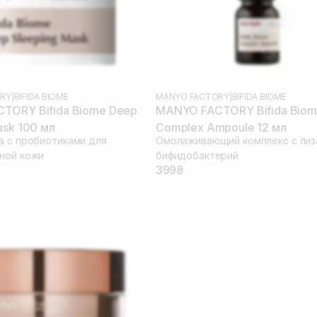
RY
|
BIFIDA BIOME
MANYO FACTORY
|
BIFIDA BIOME
TORY Bifida Biome Deep
MANYO FACTORY Bifida Bio
ask 100 мл
Complex Ampoule 12 мл
а с пробиотиками для
Омолаживающий комплекс с лиз
ной кожи
бифидобактерий
399₴