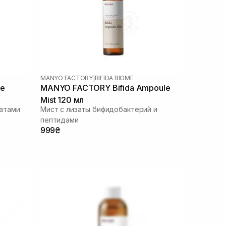
MANYO FACTORY
|
BIFIDA BIOME
me
MANYO FACTORY Bifida Ampoule
Mist 120 мл
атами
Мист с лизаты бифидобактерий и
пептидами
999₴