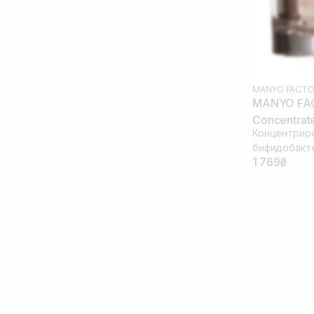
MANYO FACTO
MANYO FAC
Concentrat
Концентриро
бифидобакт
1 769₴