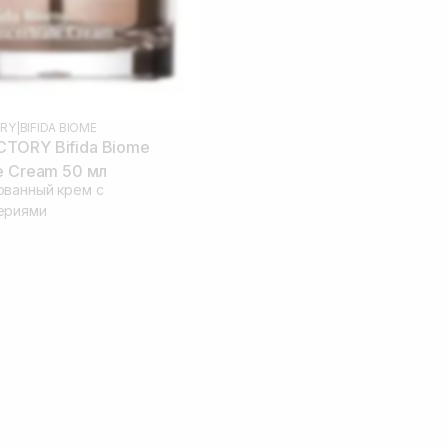
RY
|
BIFIDA BIOME
TORY Bifida Biome
e Cream 50 мл
ванный крем с
ериями