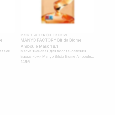
MANYO FACTORY
|
BIFIDA BIOME
me
MANYO FACTORY Bifida Biome
Ampoule Mask 1 шт
атами
Маска тканевая для восстановления
Биома кожи Manyo Bifida Biome Ampoule
149₴
Mask