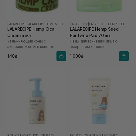
LALARECIPE
|
LALARECIPE HEMP SEED
LALARECIPE
|
LALARECIPE HEMP SEED
LALARECIPE Hemp Cica
LALARECIPE Hemp Seed
Cream 5 мл
Purifying Pad 70 шт
Увлажняющий крем с
Пэды для тонизации лица с
экстрактом семян конопли
экстрактом конопля
140₴
1 000₴
ROUND LAB
|
ROUND LAB BABY
ROUND LAB
|
ROUND LAB BABY