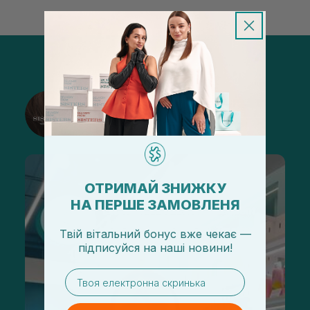
@sisters_stelmakh в Instagram
Подписаться
ОТРИМАЙ ЗНИЖКУ
НА ПЕРШЕ ЗАМОВЛЕНЯ
Твій вітальний бонус вже чекає —
підписуйся
на
наші новини!
email