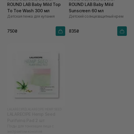
ROUND LAB Baby Mild Top
ROUND LAB Baby Mild
To Toe Wash 300 мл
Sunscreen 60 мл
Детская пенка для купания
Детский солнцезащитный крем
750₴
835₴
LALARECIPE
|
LALARECIPE HEMP SEED
LALARECIPE Hemp Seed
Purifying Pad 2 шт
Пэды для тонизации лица с
экстрактом конопля