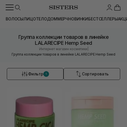
ВОЛОСЫ
ЛИЦО
ТЕЛО
ДОМ
МЕРЧ
НОВИНКИ
БЕСТСЕЛЛЕРЫ
АКЦ
Группа коллекции товаров в линейке
LALARECIPE Hemp Seed
|
Интернет магазин косметики
Группа коллекции товаров в линейке LALARECIPE Hemp Seed
Фильтр
Сортировать
1