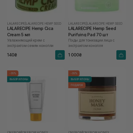
LALARECIPE
|
LALARECIPE HEMP SEED
LALARECIPE
|
LALARECIPE HEMP SEED
LALARECIPE Hemp Cica
LALARECIPE Hemp Seed
Cream 5 мл
Purifying Pad 70 шт
Увлажняющий крем с
Пэды для тонизации лица с
экстрактом семян конопли
экстрактом конопля
140₴
1 000₴
-35%
-35%
ВЫБОР ИЛОНЫ
ВЫБОР ИЛОНЫ
ПОДАРОК
I'M FROM
|
I'M FROM HONEY
I'M FROM
|
I'M FROM HONEY