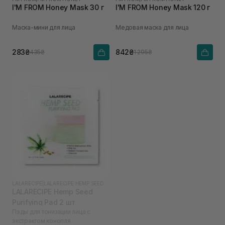
I'M FROM Honey Mask 30 г
I'M FROM Honey Mask 120 г
Маска-мини для лица
Медовая маска для лица
283₴
842₴
435₴
1 295₴
LALARECIPE
|
LALARECIPE HEMP SEED
LALARECIPE Hemp Seed
Purifying Pad 2 шт
Пэды для тонизации лица с
экстрактом конопля