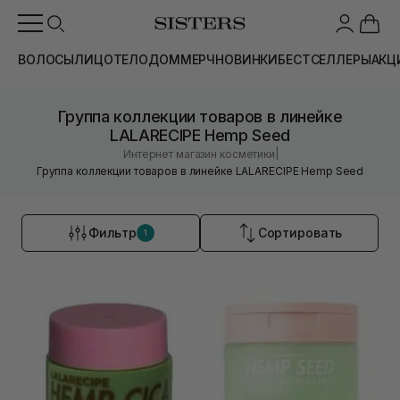
ВОЛОСЫ
ЛИЦО
ТЕЛО
ДОМ
МЕРЧ
НОВИНКИ
БЕСТСЕЛЛЕРЫ
АКЦ
Группа коллекции товаров в линейке
LALARECIPE Hemp Seed
|
Интернет магазин косметики
Группа коллекции товаров в линейке LALARECIPE Hemp Seed
Фильтр
Сортировать
1