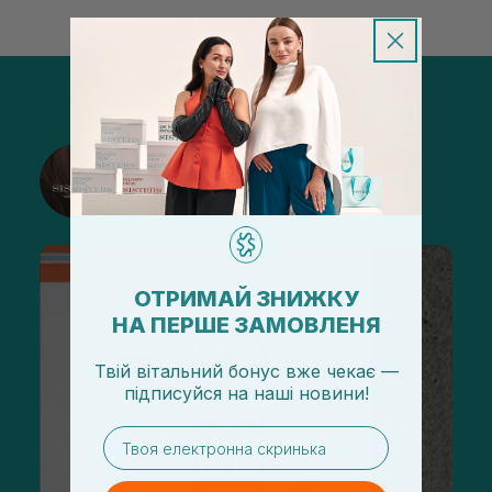
@sisters_stelmakh в Instagram
Подписаться
ОТРИМАЙ ЗНИЖКУ
НА ПЕРШЕ ЗАМОВЛЕНЯ
Твій вітальний бонус вже чекає —
підписуйся
на
наші новини!
email