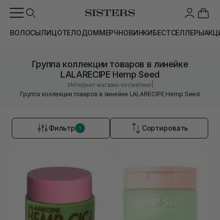
ВОЛОСЫ
ЛИЦО
ТЕЛО
ДОМ
МЕРЧ
НОВИНКИ
БЕСТСЕЛЛЕРЫ
АКЦ
Группа коллекции товаров в линейке
LALARECIPE Hemp Seed
|
Интернет магазин косметики
Группа коллекции товаров в линейке LALARECIPE Hemp Seed
Фильтр
Сортировать
1