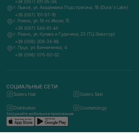
+38 (097) 611-95-94
г. Львов, ул. Академика Подстригача, 1В (Duck's Lake)
+38 (097) 101-97-16
г. Ровно, ул. 16-го Июля, 15
+38 (097) 544-61-44
г. Ровно, ул. Кулика и Гудачека, 23 (ТЦ Экватор)
+38 (068) 209-34-88
г. Луцк, ул. Винниченка, 4
+38 (098) 076-60-62
СОЦИАЛЬНЫЕ СЕТИ
Sisters Hair
Sisters Skin
Distribution
Cosmetology
Загружайте мобильное приложение