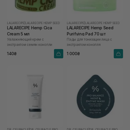
LALARECIPE
|
LALARECIPE HEMP SEED
LALARECIPE
|
LALARECIPE HEMP SEED
LALARECIPE Hemp Cica
LALARECIPE Hemp Seed
Cream 5 мл
Purifying Pad 70 шт
Увлажняющий крем с
Пэды для тонизации лица с
экстрактом семян конопли
экстрактом конопля
140₴
1 000₴
DR. CEURACLE
|
DR. CEURACLE PRO BALANCE
DR. CEURACLE
|
DR. CEURACLE PRO BALANCE