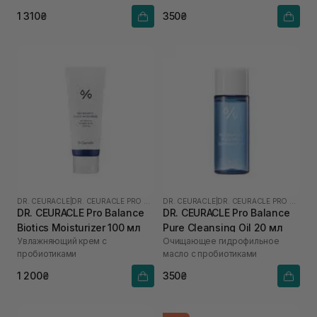
1 310₴
350₴
DR. CEURACLE
|
DR. CEURACLE PRO BALANCE
DR. CEURACLE
|
DR. CEURACLE PRO BALANCE
DR. CEURACLE Pro Balance
DR. CEURACLE Pro Balance
Biotics Moisturizer 100 мл
Pure Cleansing Oil 20 мл
Увлажняющий крем с
Очищающее гидрофильное
пробиотиками
масло с пробиотиками
1 200₴
350₴