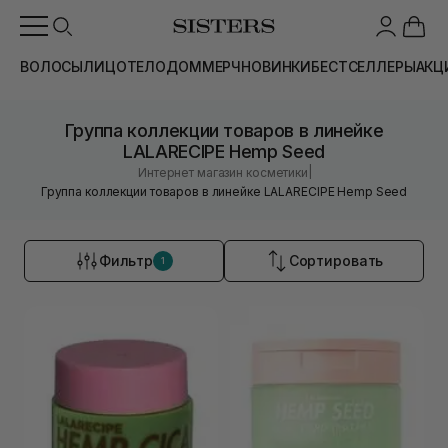
ВОЛОСЫ
ЛИЦО
ТЕЛО
ДОМ
МЕРЧ
НОВИНКИ
БЕСТСЕЛЛЕРЫ
АКЦ
Группа коллекции товаров в линейке
LALARECIPE Hemp Seed
|
Интернет магазин косметики
Группа коллекции товаров в линейке LALARECIPE Hemp Seed
Фильтр
Сортировать
1