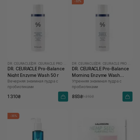
-32%
DR. CEURACLE
|
DR. CEURACLE PRO BALANCE
DR. CEURACLE
|
DR. CEURACLE PRO BALANCE
DR. CEURACLE Pro-Balance
DR. CEURACLE Pro-Balance
Night Enzyme Wash 50 г
Morning Enzyme Wash
Вечерняя энзимная пудра с
Утренняя энзимная пудра с
(термін до 01.27р.) 50 г
пробиотиками
пробиотиками
1 310₴
893₴
1 310₴
-35%