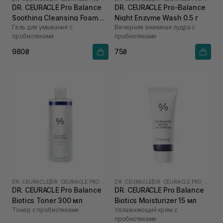
DR. CEURACLE Pro Balance
DR. CEURACLE Pro-Balance
Soothing Cleansing Foam
Night Enzyme Wash 0.5 г
Гель для умывания с
Вечерняя энзимная пудра с
150 мл
пробиотиками
пробиотиками
980₴
75₴
DR. CEURACLE
|
DR. CEURACLE PRO BALANCE
DR. CEURACLE
|
DR. CEURACLE PRO BALANCE
DR. CEURACLE Pro Balance
DR. CEURACLE Pro Balance
Biotics Toner 300 мл
Biotics Moisturizer 15 мл
Тонер с пробиотиками
Увлажняющий крем с
пробиотиками