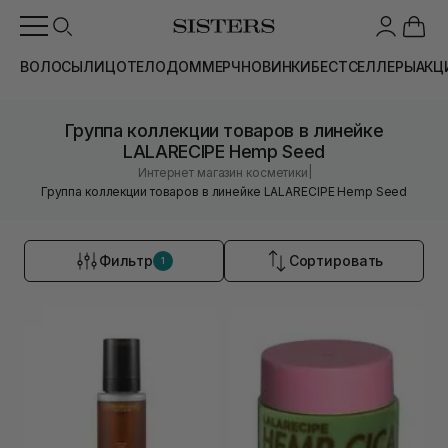
ВОЛОСЫ
ЛИЦО
ТЕЛО
ДОМ
МЕРЧ
НОВИНКИ
БЕСТСЕЛЛЕРЫ
АКЦ
Группа коллекции товаров в линейке
LALARECIPE Hemp Seed
|
Интернет магазин косметики
Группа коллекции товаров в линейке LALARECIPE Hemp Seed
Фильтр
Сортировать
1