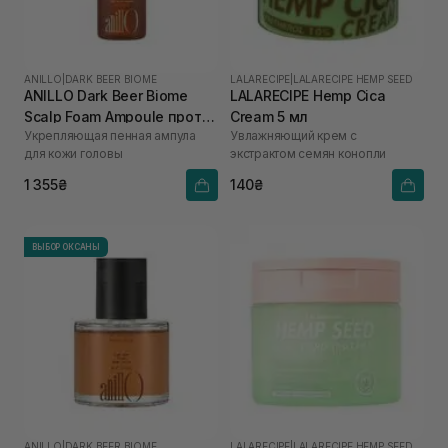
ANILLO
|
DARK BEER BIOME
LALARECIPE
|
LALARECIPE HEMP SEED
ANILLO Dark Beer Biome
LALARECIPE Hemp Cica
Scalp Foam Ampoule против
Cream 5 мл
Укрепляющая пенная ампула
Увлажняющий крем с
выпадения волос 95 мл
для кожи головы
экстрактом семян конопли
1 355₴
140₴
ВЫБОР ОКСАНЫ
ANILLO
|
DARK BEER BIOME
LALARECIPE
|
LALARECIPE HEMP SEED