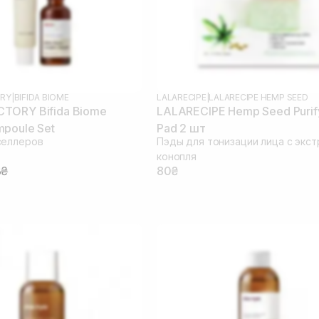
RY
|
BIFIDA BIOME
LALARECIPE
|
LALARECIPE HEMP SEED
TORY Bifida Biome
LALARECIPE Hemp Seed Purif
poule Set
Pad 2 шт
селлеров
Пэды для тонизации лица с экс
конопля
8₴
80₴