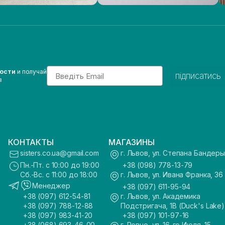
Email
вости
и получай
підписатись
з
КОНТАКТЫ
МАГАЗИНЫ
sisters.co.ua@gmail.com
г. Львов, ул. Степана Бандеры
Пн.-Пт. с 10:00 до 19:00
+38 (098) 778-13-79
Сб.-Вс. с 11:00 до 18:00
г. Львов, ул. Ивана Франка, 36
Менеджер
+38 (097) 611-95-94
+38 (097) 612-54-81
г. Львов, ул. Академика
+38 (097) 788-12-88
Подстригача, 1В (Duck's Lake)
+38 (097) 983-41-20
+38 (097) 101-97-16
+38 (068) 693-46-00
г. Ровно, ул. 16-го Июля, 15