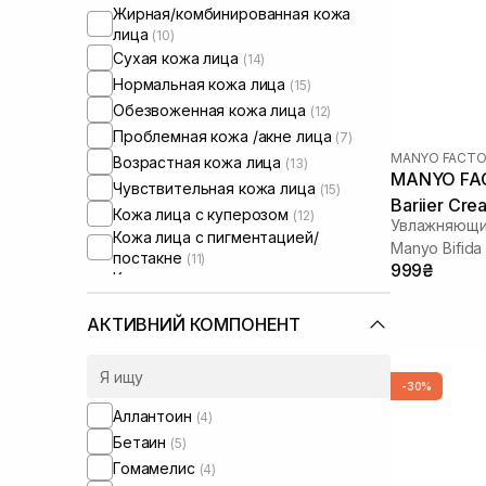
Жирная/комбинированная кожа
лица
(10)
Сухая кожа лица
(14)
Нормальная кожа лица
(15)
Обезвоженная кожа лица
(12)
Проблемная кожа /акне лица
(7)
MANYO FACTO
Возрастная кожа лица
(13)
MANYO FAC
Чувствительная кожа лица
(15)
Bariier Cre
Кожа лица с куперозом
(12)
Увлажняющи
Кожа лица с пигментацией/
Manyo Bifida
постакне
(11)
999₴
ml
Кожа лица с расширенными порами
(6)
Кожа лица с нарушенным
АКТИВНИЙ КОМПОНЕНТ
барьером
(14)
Кожа лица с нарушенным
микробиомом
(14)
-30%
Аллантоин
(4)
Бетаин
(5)
Гомамелис
(4)