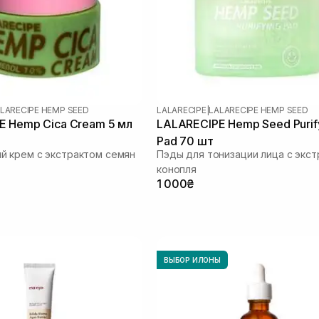
LARECIPE HEMP SEED
LALARECIPE
|
LALARECIPE HEMP SEED
E Hemp Cica Cream 5 мл
LALARECIPE Hemp Seed Purif
Pad 70 шт
 крем с экстрактом семян
Пэды для тонизации лица с экс
конопля
1 000₴
ВЫБОР ИЛОНЫ