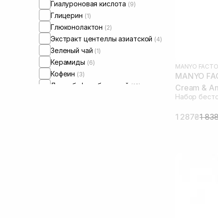
Гиалуроновая кислота
(9)
Глицерин
(1)
Глюконолактон
(2)
Экстракт центеллы азиатской
(4)
Зеленый чай
(1)
Керамиды
(6)
MANYO FACTO
Кофеин
(3)
MANYO FAC
Лизат бифидобактерий
(12)
Cream & Am
Набор бест
Ниацинамид
(7)
Масло семян конопли
(3)
1 287₴
1 83
Масло сои
(1)
Пантенол
(4)
Пептиды
(5)
Пребиотики
(2)
Пробиотики
(5)
Сквалан
(2)
Трипептид меди
(1)