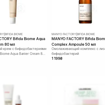
RY
|
BIFIDA BIOME
MANYO FACTORY
|
BIFIDA BIOME
TORY Bifida Biome Aqua
MANYO FACTORY Bifida Bio
am 80 мл
Complex Ampoule 50 мл
й крем с бифидобактериями
Омолаживающий комплекс с лиз
 Biome Aqua Bariier Cream 80
бифидобактерий
1 199₴