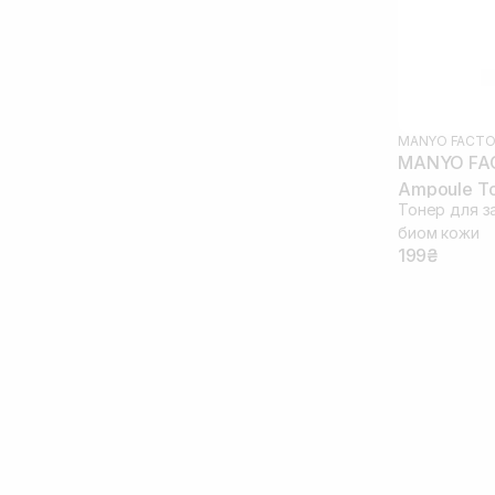
MANYO FACTO
MANYO FAC
Ampoule To
Тонер для з
биом кожи
199₴