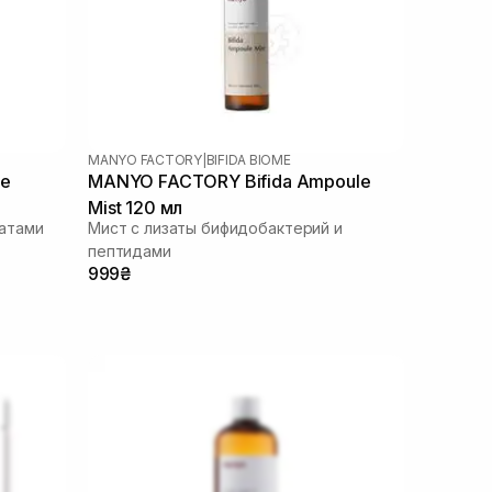
MANYO FACTORY
|
BIFIDA BIOME
me
MANYO FACTORY Bifida Ampoule
Mist 120 мл
атами
Мист с лизаты бифидобактерий и
пептидами
999₴