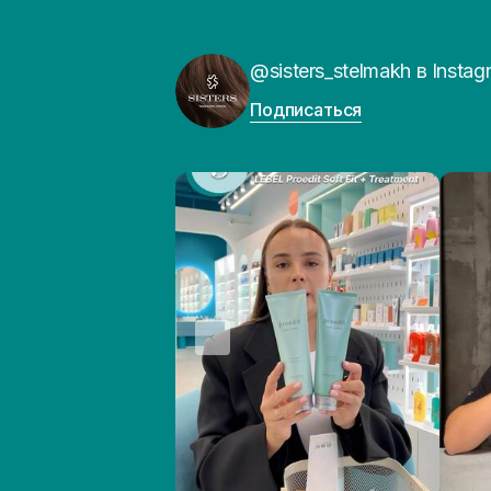
@sisters_stelmakh в Instag
Подписаться