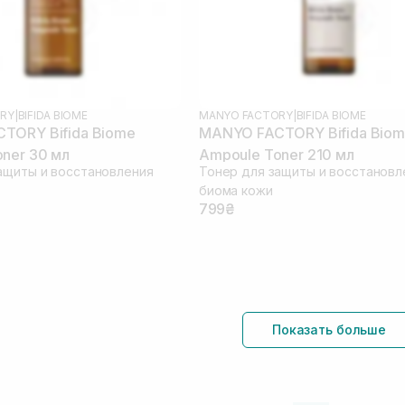
RY
|
BIFIDA BIOME
MANYO FACTORY
|
BIFIDA BIOME
TORY Bifida Biome
MANYO FACTORY Bifida Bio
ner 30 мл
Ampoule Toner 210 мл
ащиты и восстановления
Тонер для защиты и восстановл
биома кожи
799₴
Показать больше