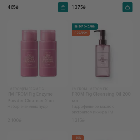
465₴
1 375₴
ВЫБОР ОКСАНЫ
ПОДАРОК
I'M FROM
|
I'M FROM FIG
I'M FROM
|
I'M FROM FIG
I`M FROM Fig Enzyme
FROM Fig Cleansing Oil 200
Powder Cleanser 2 шт
мл
Набор энзимных пудр
Гидрофильное масло с
экстрактом инжира I`M
2 100₴
1 315₴
-35%