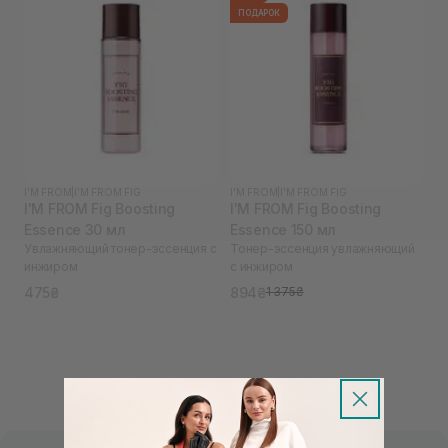
ПОДАРОК
I'M FROM
|
I'M FROM FIG
I'M FROM
|
I'M FROM FIG
I'M FROM Fig Boosting
I'M FROM Fig Boosting
Essence 30 мл
Essence 150 мл
Увлажняющий тонер-эссенция с
Тонер-эссенция увлажняющий
инжиром
с инжиром
475₴
894₴
1 375₴