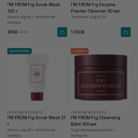
I'M FROM Fig Scrub Mask
I`M FROM Fig Enzyme
120 г
Powder Cleanser 50 мл
Маска-скраб с экстрактом
Энзимная пудра I`M
инжира
861₴
1 050₴
1 325₴
ВЫБОР ИЛОНЫ
ПОДАРОК
I'M FROM
|
I'M FROM FIG
I'M FROM
|
I'M FROM FIG
I'M FROM Fig Scrub Mask 31
I'M FROM Fig Cleansing
г
Balm 100 мл
Маска-скраб с экстрактом
Гидрофильный щербет с
инжира
инжиром