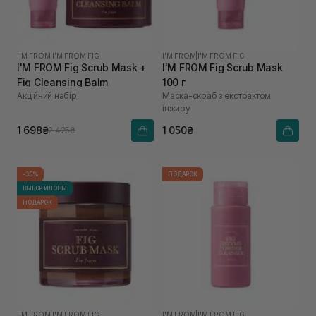
I'M FROM
|
I'M FROM FIG
I'M FROM
|
I'M FROM FIG
I'M FROM Fig Scrub Mask +
I'M FROM Fig Scrub Mask
Fig Cleansing Balm
100 г
Акційний набір
Маска-скраб з екстрактом
інжиру
1 698₴
1 050₴
2 425₴
-35%
ПОДАРОК
ВЫБОР ИЛОНЫ
ПОДАРОК
I'M FROM
|
I'M FROM FIG
I'M FROM
|
I'M FROM FIG