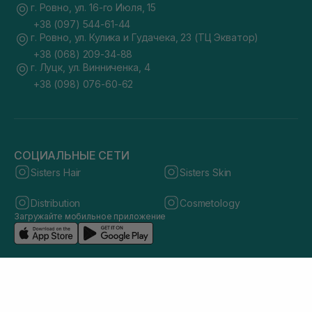
г. Ровно, ул. 16-го Июля, 15
+38 (097) 544-61-44
г. Ровно, ул. Кулика и Гудачека, 23 (ТЦ Экватор)
+38 (068) 209-34-88
г. Луцк, ул. Винниченка, 4
+38 (098) 076-60-62
СОЦИАЛЬНЫЕ СЕТИ
Sisters Hair
Sisters Skin
Distribution
Cosmetology
Загружайте мобильное приложение
© 2026 sisters.co.ua. Все права защищены