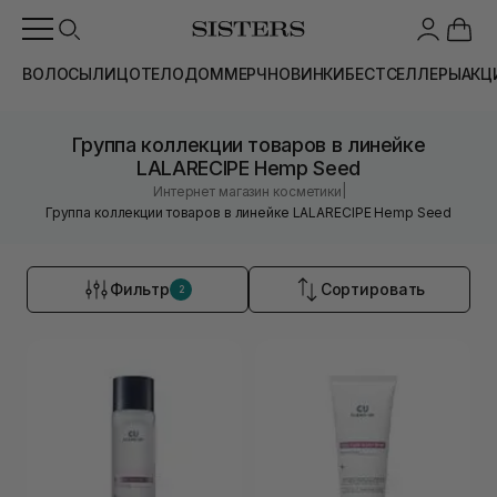
ВОЛОСЫ
ЛИЦО
ТЕЛО
ДОМ
МЕРЧ
НОВИНКИ
БЕСТСЕЛЛЕРЫ
АКЦ
Группа коллекции товаров в линейке
LALARECIPE Hemp Seed
|
Интернет магазин косметики
Группа коллекции товаров в линейке LALARECIPE Hemp Seed
Фильтр
Сортировать
2