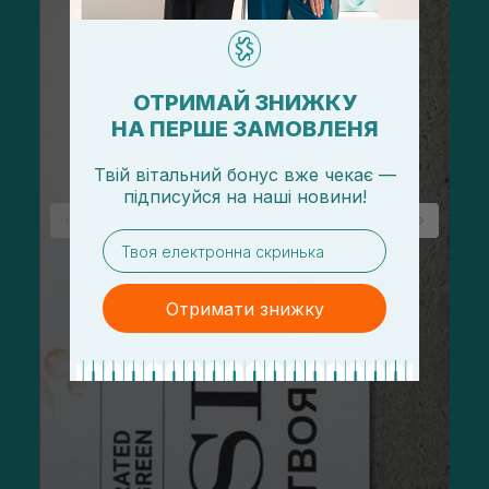
ОТРИМАЙ ЗНИЖКУ
НА ПЕРШЕ ЗАМОВЛЕНЯ
Твій вітальний бонус вже чекає —
підписуйся
на
наші новини!
email
Отримати знижку