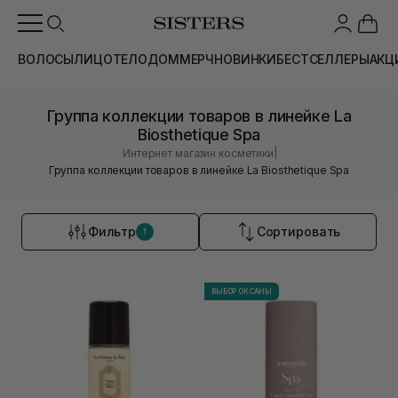
ВОЛОСЫ
ЛИЦО
ТЕЛО
ДОМ
МЕРЧ
НОВИНКИ
БЕСТСЕЛЛЕРЫ
АКЦ
Группа коллекции товаров в линейке La
Biosthetique Spa
|
Интернет магазин косметики
Группа коллекции товаров в линейке La Biosthetique Spa
Фильтр
Сортировать
1
ВЫБОР ОКСАНЫ