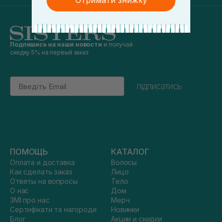
Отримати знижку
Подпишись на наши новости
и получай
скидку 5% на первый заказ
Email
підписатись
ПОМОЩЬ
КАТАЛОГ
Оплата и доставка
Волосы
Как сделать заказ
Лицо
Ответы на вопросы
Тело
О нас
Дом
ЗМІ про нас
Мерч
Сертифікати та нагороди
Новинки
Блог
Акции и скидки