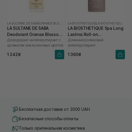
LA SULTANE DE SABA
|
ORANGE BLOSSOM
LA BIOSTHETIQUE
|
LA BIOSTHETIQUE SPA
LA SULTANE DE SABA
LA BIOSTHETIQUE Spa Long
Deodorant Orange Blossom
Lasting Roll-on
Дезодорант-антиперспирант с
Длинный роликовый
50 мл
Antiperspirant 50 мл
ароматом апельсиновых цветов
антиперспирант
1 242₴
1 360₴
Бесплатная доставка от 3000 UAH
Безопасные способы оплаты
Только оригинальная косметика