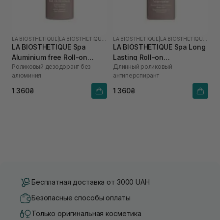
LA BIOSTHETIQUE
|
LA BIOSTHETIQUE SPA
LA BIOSTHETIQUE
|
LA BIOSTHETIQUE SPA
LA BIOSTHETIQUE Spa
LA BIOSTHETIQUE Spa Long
Aluminium free Roll-on
Lasting Roll-on
Роликовый дезодорант без
Длинный роликовый
Deodorant 50 мл
Antiperspirant 50 мл
алюминия
антиперспирант
1 360₴
1 360₴
Бесплатная доставка от 3000 UAH
Безопасные способы оплаты
Только оригинальная косметика