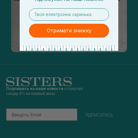
email
Отримати знижку
Подпишись на наши новости
и получай
скидку 5% на первый заказ
Email
підписатись