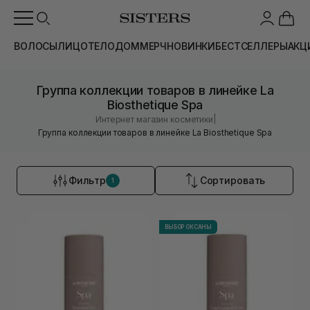
ВОЛОСЫ
ЛИЦО
ТЕЛО
ДОМ
МЕРЧ
НОВИНКИ
БЕСТСЕЛЛЕРЫ
АКЦ
Группа коллекции товаров в линейке La
Biosthetique Spa
|
Интернет магазин косметики
Группа коллекции товаров в линейке La Biosthetique Spa
Фильтр
Сортировать
1
ВЫБОР ОКСАНЫ