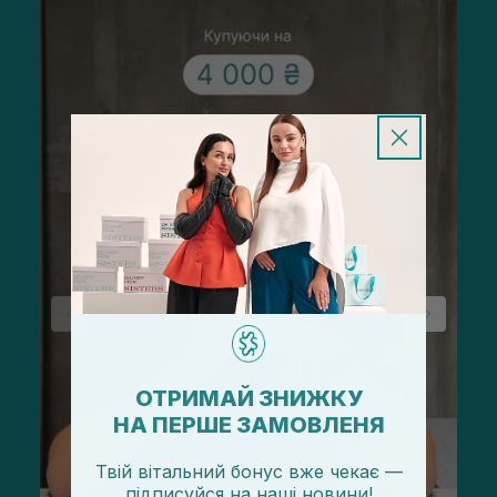
ОТРИМАЙ ЗНИЖКУ
НА ПЕРШЕ ЗАМОВЛЕНЯ
Твій вітальний бонус вже чекає —
підписуйся
на
наші новини!