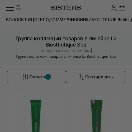
ВОЛОСЫ
ЛИЦО
ТЕЛО
ДОМ
МЕРЧ
НОВИНКИ
БЕСТСЕЛЛЕРЫ
АКЦ
Группа коллекции товаров в линейке La
Biosthetique Spa
|
Интернет магазин косметики
Группа коллекции товаров в линейке La Biosthetique Spa
Фильтр
Сортировать
1