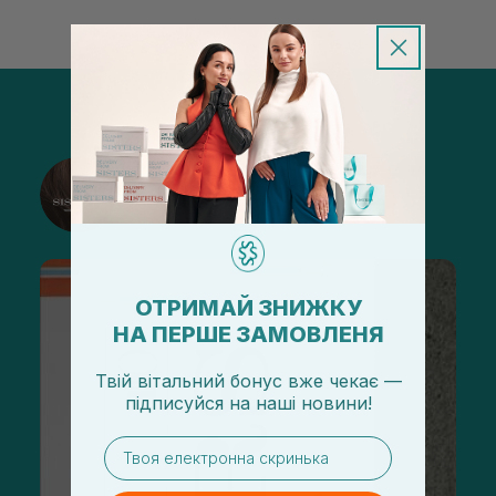
@sisters_stelmakh в Instagram
Подписаться
ОТРИМАЙ ЗНИЖКУ
НА ПЕРШЕ ЗАМОВЛЕНЯ
Твій вітальний бонус вже чекає —
підписуйся
на
наші новини!
email