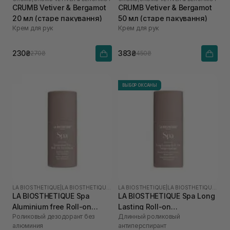
CRUMB Vetiver & Bergamot
CRUMB Vetiver & Bergamot
20 мл (старе пакування)
50 мл (старе пакування)
Крем для рук
Крем для рук
230₴
383₴
270₴
450₴
ВЫБОР ОКСАНЫ
LA BIOSTHETIQUE
|
LA BIOSTHETIQUE SPA
LA BIOSTHETIQUE
|
LA BIOSTHETIQUE SPA
LA BIOSTHETIQUE Spa
LA BIOSTHETIQUE Spa Long
Aluminium free Roll-on
Lasting Roll-on
Роликовый дезодорант без
Длинный роликовый
Deodorant 50 мл
Antiperspirant 50 мл
алюминия
антиперспирант