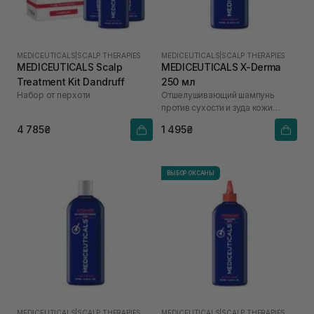
MEDICEUTICALS
|
SCALP THERAPIES
MEDICEUTICALS
|
SCALP THERAPIES
MEDICEUTICALS Scalp
MEDICEUTICALS X-Derma
Treatment Kit Dandruff
250 мл
Набор от перхоти
Отшелушивающий шампунь
против сухости и зуда кожи
головы для сухой и
4 785₴
1 495₴
чувствительной кожи головы
ВЫБОР ОКСАНЫ
MEDICEUTICALS
|
SCALP THERAPIES
MEDICEUTICALS
|
SCALP THERAPIES