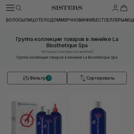
ВОЛОСЫ
ЛИЦО
ТЕЛО
ДОМ
МЕРЧ
НОВИНКИ
БЕСТСЕЛЛЕРЫ
АКЦ
Группа коллекции товаров в линейке La
Biosthetique Spa
|
Интернет магазин косметики
Группа коллекции товаров в линейке La Biosthetique Spa
Фильтр
Сортировать
2