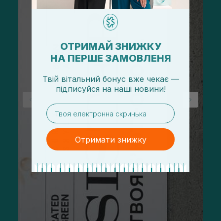
ОТРИМАЙ ЗНИЖКУ
НА ПЕРШЕ ЗАМОВЛЕНЯ
Твій вітальний бонус вже чекає —
підписуйся
на
наші новини!
email
Отримати знижку