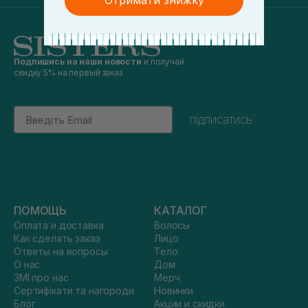
Отримати знижку
Подпишись на наши новости
и получай
скидку 5% на первый заказ
Email
підписатись
ПОМОЩЬ
КАТАЛОГ
Оплата и доставка
Волосы
Как сделать заказ
Лицо
Ответы на вопросы
Тело
О нас
Дом
ЗМІ про нас
Мерч
Сертифікати та нагороди
Новинки
Блог
Акции и скидки