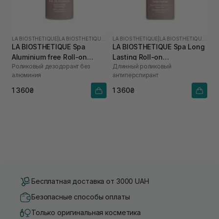
LA BIOSTHETIQUE
|
LA BIOSTHETIQUE SPA
LA BIOSTHETIQUE
|
LA BIOSTHETIQUE SPA
LA BIOSTHETIQUE Spa
LA BIOSTHETIQUE Spa Long
Aluminium free Roll-on
Lasting Roll-on
Роликовый дезодорант без
Длинный роликовый
Deodorant 50 мл
Antiperspirant 50 мл
алюминия
антиперспирант
1 360₴
1 360₴
Бесплатная доставка от 3000 UAH
Безопасные способы оплаты
Только оригинальная косметика