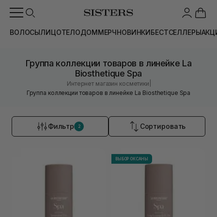
ВОЛОСЫ
ЛИЦО
ТЕЛО
ДОМ
МЕРЧ
НОВИНКИ
БЕСТСЕЛЛЕРЫ
АКЦ
Группа коллекции товаров в линейке La
Biosthetique Spa
|
Интернет магазин косметики
Группа коллекции товаров в линейке La Biosthetique Spa
Фильтр
Сортировать
2
ВЫБОР ОКСАНЫ