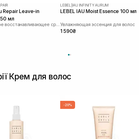
PAIR
LEBEL
|
IAU INFINITY AURUM
Repair Leave-in
LEBEL IAU Moist Essence 100 мл
150 мл
Несмываемое восстанавливающее средство для волос
Увлажняющая эссенция для волос
1 590₴
рії Крем для волос
-20%