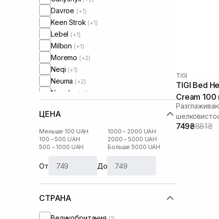
Davroe
(+1)
Keen Strok
(+1)
Lebel
(+1)
Milbon
(+1)
Moremo
(+2)
Neqi
(+1)
TIGI
Neuma
(+2)
TIGI Bed He
Newsha
(+1)
Cream 100
Olaplex
(+1)
Разглаживаю
ЦЕНА
Rated Green
шелковисто
(+3)
749₴
881₴
Tigi
Меньше 100 UAH
1000 – 2000 UAH
Tsubaki
100 – 500 UAH
2000 – 5000 UAH
(+1)
500 – 1000 UAH
Больше 5000 UAH
Unove
(+2)
От
До
СТРАНА
Великобритания
(1)