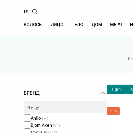
RU
ВОЛОСЫ
ЛИЦО
ТЕЛО
ДОМ
МЕРЧ
Н
Ин
Tigi
С
БРЕНД
-15%
Anillo
(+1)
Bjorn Axen
(+4)
Curlyshyll
(+2)