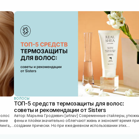
для максимальної рівномірності. Після
використання праймера волосся легко
розчісується, стає дуже м’яке та приємне на
дотик; аромат зберігається протягом декількох
годин. Дуже мені подобається змішувати його з
маслом бабасу або іншою олією від CSh - це дає
ефект тотального наповнення і важкості. Але в
дні коли мені хочеться чогось легкого -
використовує без масла. Як продукт, який
захищає волосся від сонця він мені дуже
подобається, тому що я приїхала з відпочинку з
своїм кольором волосся та без сухості по
довжині. 😅🫶🏼
ВОЛОСЫ
ТОП-5 средств термозащиты для волос:
советы и рекомендации от Sisters
Автор: Марьяна Гродзевич [artnav] Современные стайлеры, утюжки,
ение
фены и плойки значительно облегчают жизнь и экономят время при
линга,
создании прически. Но при ежедневном использовании этих
приборов во...