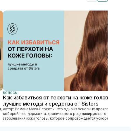
ВОЛ
Ма
ТО
Гла
пра
ухо
важн
ВОЛОСЫ
Как избавиться от перхоти на коже головы:
лучшие методы и средства от Sisters
Автор: Романа Маик Перхоть – это одно из основных проявлений
себорейного дерматита, хронического рецидивирующего
заболевания кожи головы, которое сопровождается ускоренным
обновлением рогового эпител...