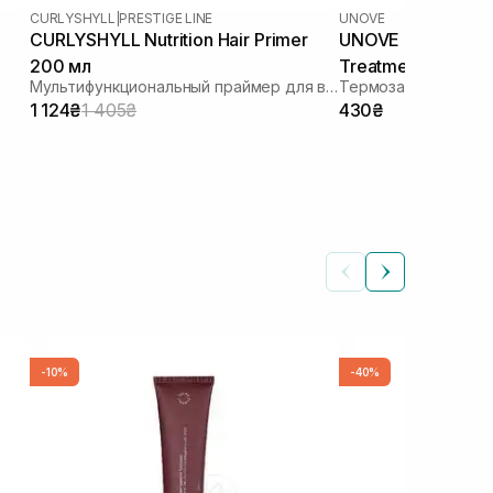
CURLYSHYLL
|
PRESTIGE LINE
UNOVE
CURLYSHYLL Nutrition Hair Primer
UNOVE Heating G
200 мл
Treatment 40 мл
Мультифункциональный праймер для волос
1 124₴
1 405₴
430₴
-10%
-40%