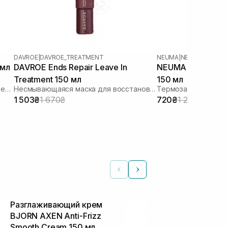
DAVROE
|
DAVROE_TREATMENT
NEUMA
|
NEU STYLING
 мл
DAVROE Ends Repair Leave In
NEUMA Neu Styling
Treatment 150 мл
150 мл
Несмываемая восстанавливающая термозащитная маска для поврежденных волос
Несмывающаяся маска для восстановления волос
1 503₴
1 670₴
720₴
1 200₴
Разглаживающий крем
Укрепляющий
BJORN AXEN Anti-Frizz
Forti Essence
Крем для волос
Smooth Cream 150 мл