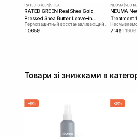
RATED GREEN
|
SHEA
NEUMA
|
NEU RE
RATED GREEN Real Shea Gold
NEUMA Neu 
Pressed Shea Butter Leave-in
Treatment 
Термозащитный восстанавливающий крем для волос с маслом ши
Treatment 150 мл
1 065₴
714₴
1 190₴
Товари зі знижками в катего
-40%
-20%