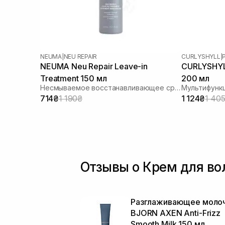
NEUMA
|
NEU REPAIR
CURLYSHYLL
|
NEUMA Neu Repair Leave-in
CURLYSHYLL 
Treatment 150 мл
200 мл
Несмываемое восстанавливающее средство для волос
714₴
1 190₴
1 124₴
1 40
Отзывы о Крем для вол
Разглаживающее моло
BJORN AXEN Anti-Frizz
Smooth Milk 150 мл