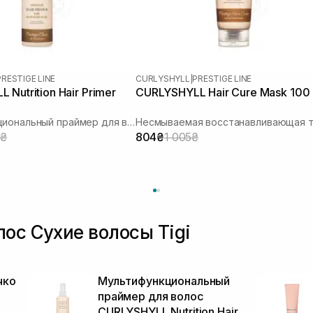
PRESTIGE LINE
CURLYSHYLL
|
PRESTIGE LINE
Nutrition Hair Primer
CURLYSHYLL Hair Cure Mask 100
Мультифункциональный праймер для волос
5₴
804₴
1 005₴
ос Сухие волосы Tigi
чко
Мультифункциональный
праймер для волос
CURLYSHYLL Nutrition Hair