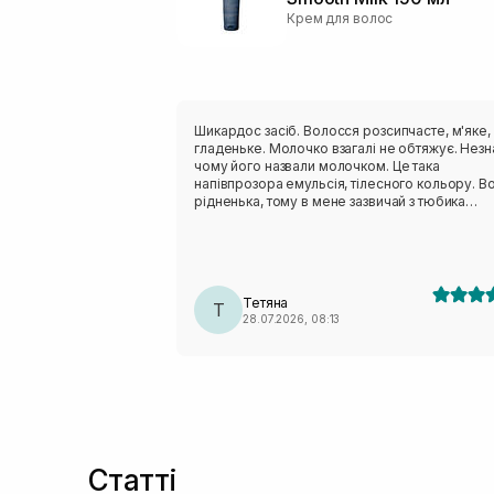
Крем для волос
Шикардос засіб. Волосся розсипчасте, м'яке,
гладеньке. Молочко взагалі не обтяжує. Нез
чому його назвали молочком. Це така
напівпрозора емульсія, тілесного кольору. В
рідненька, тому в мене зазвичай з тюбика
виходить більше засобу ніж я планую взяти.
Через це вона не дуже економна. В мене
фарбоване каре, засобу наносила трохи біл
ніж мигдальний горіх. Якщо по закінченню ціє
баночки, моє волосся не змінить свої потреби
Тетяна
я сто відсотків повторю.
Т
28.07.2026, 08:13
Статті