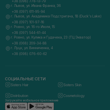
+38 (098) 778-13-79
г. Львов, ул. Ивана Франка, 36
+38 (097) 611-95-94
г. Львов, ул. Академика Подстригача, 1В (Duck's Lake)
+38 (097) 101-97-16
г. Ровно, ул. 16-го Июля, 15
+38 (097) 544-61-44
г. Ровно, ул. Кулика и Гудачека, 23 (ТЦ Экватор)
+38 (068) 209-34-88
г. Луцк, ул. Винниченка, 4
+38 (098) 076-60-62
СОЦИАЛЬНЫЕ СЕТИ
Sisters Hair
Sisters Skin
Distribution
Cosmetology
Загружайте мобильное приложение