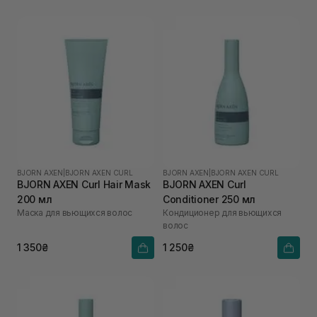
BJORN AXEN
|
BJORN AXEN CURL
BJORN AXEN
|
BJORN AXEN CURL
BJORN AXEN Curl Hair Mask
BJORN AXEN Curl
200 мл
Conditioner 250 мл
Маска для вьющихся волос
Кондиционер для вьющихся
волос
1 350₴
1 250₴