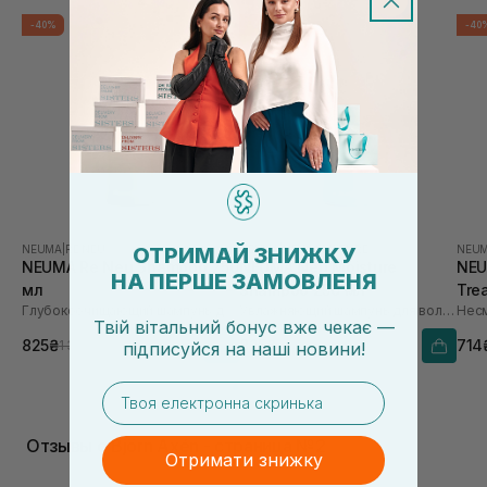
-40%
-40%
-40
NEUMA
|
RE NEU
NEUMA
|
NEU MOISTURE
NEU
ОТРИМАЙ ЗНИЖКУ
NEUMA Re Neu Shampoo 250
NEUMA Neu Moisture
NEU
НА ПЕРШЕ ЗАМОВЛЕНЯ
мл
Shampoo 250 мл
Tre
Глубокоочищающий шампунь для волос
Увлажняющий шампунь для волос
Твій вітальний бонус вже чекає —
825₴
825₴
714
1 375₴
1 375₴
підписуйся
на
наші новини!
email
Отзывы о Björn Axén - страница №2
Отримати знижку