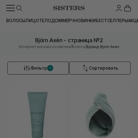
ВОЛОСЫ
ЛИЦО
ТЕЛО
ДОМ
МЕРЧ
НОВИНКИ
БЕСТСЕЛЛЕРЫ
АКЦ
Björn Axén - страница №2
|
|
Интернет магазин косметики
Волосы
Бренд: Bjorn Axen
Фильтр
Сортировать
1