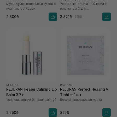
Мультифункциональный кушон с
Усовершенствованный крем с
полинуклеотидами
витамином C для
восстановления кожи вокруг
2 800₴
3 821₴
4 245₴
глаз
REJURAN
REJURAN
REJURAN Healer Calming Lip
REJURAN Perfect Healing V
Balm 3,7 г
Tighter 1 шт
Успокаивающий бальзам для губ
Восстанавливающая маска
2 250₴
825₴