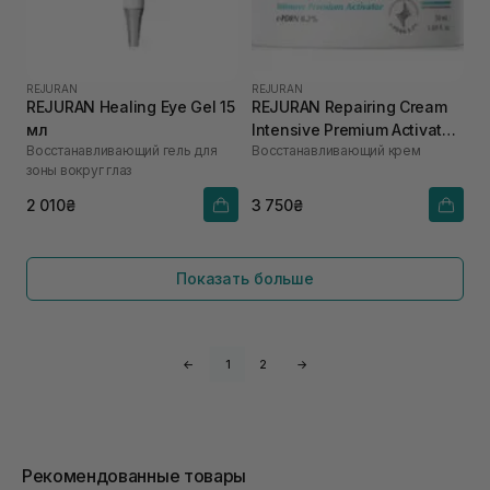
REJURAN
REJURAN
REJURAN Healing Eye Gel 15
REJURAN Repairing Cream
мл
Intensive Premium Activator
Восстанавливающий гель для
Восстанавливающий крем
50 мл
зоны вокруг глаз
2 010₴
3 750₴
Показать больше
←
1
2
→
Рекомендованные товары