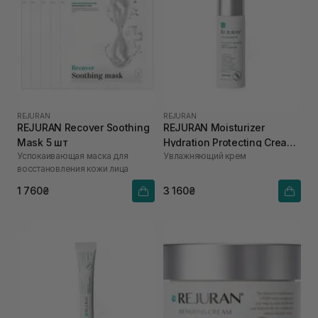
REJURAN
REJURAN
REJURAN Recover Soothing
REJURAN Moisturizer
Mask 5 шт
Hydration Protecting Cream
Успокаивающая маска для
Увлажняющий крем
40 мл
восстановления кожи лица
1 760₴
3 160₴