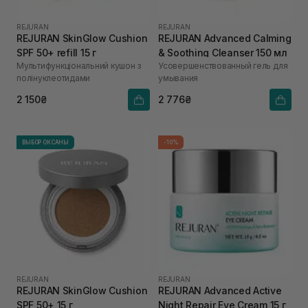
REJURAN
REJURAN
REJURAN SkinGlow Cushion
REJURAN Advanced Calming
SPF 50+ refill 15 г
& Soothing Cleanser 150 мл
Мультифункціональний кушон з
Усовершенствованный гель для
полінуклеотидами
умывания
2 150₴
2 776₴
ВЫБОР ОКСАНЫ
-10%
REJURAN
REJURAN
REJURAN SkinGlow Cushion
REJURAN Advanced Active
SPF 50+ 15 г
Night Repair Eye Cream 15 г