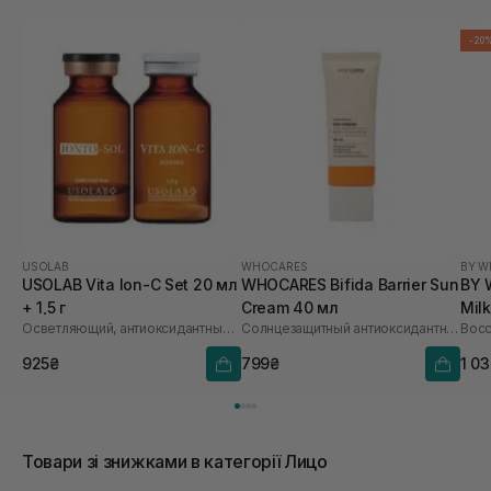
-20
USOLAB
WHOCARES
BY W
USOLAB Vita Ion-C Set 20 мл
WHOCARES Bifida Barrier Sun
BY 
+ 1,5 г
Cream 40 мл
Mil
Осветляющий, антиоксидантный и омолаживающий набор
Солнцезащитный антиоксидантный крем
925₴
799₴
1 0
Товари зі знижками в категорії Лицо