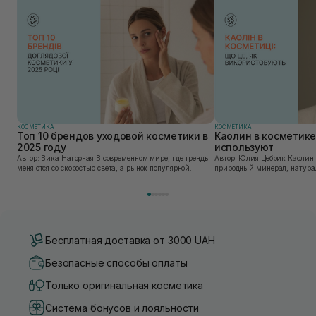
КОСМЕТИКА
КОСМЕТИКА
Топ 10 брендов уходовой косметики в
Каолин в косметике:
2025 году
используют
Автор: Вика Нагорная В современном мире, где тренды
Автор: Юлия Цебрик Каолин в косметологии – это
меняются со скоростью света, а рынок популярной
природный минерал, натурал
косметики переполнен новыми предложениями, выбор
имеет множество преимущес
средства для ухода становится настоящим вызовом....
головы, благодаря большому 
Бесплатная доставка от 3000 UAH
Безопасные способы оплаты
Только оригинальная косметика
Система бонусов и лояльности