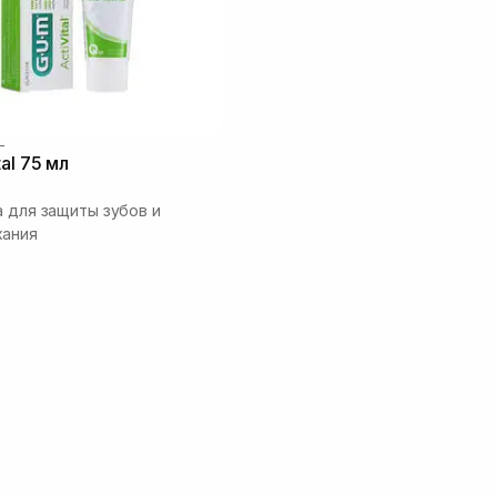
L
al 75 мл
а для защиты зубов и
хания