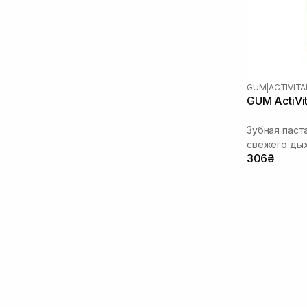
GUM
|
ACTIVITA
GUM ActiVit
Зубная паст
свежего ды
306₴