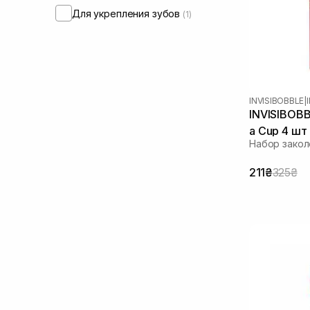
Для укрепления зубов
(1)
INVISIBOBBLE
|
INVISIBOBBL
a Cup 4 шт
Набор закол
211₴
325₴