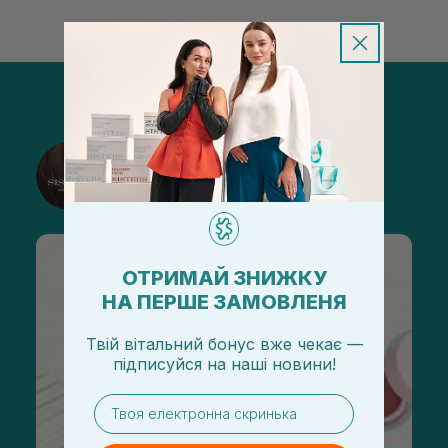
@sisters_stelmakh в Instagram
Подписаться
ОТРИМАЙ ЗНИЖКУ
НА ПЕРШЕ ЗАМОВЛЕНЯ
Твій вітальний бонус вже чекає —
підписуйся
на
наші новини!
email