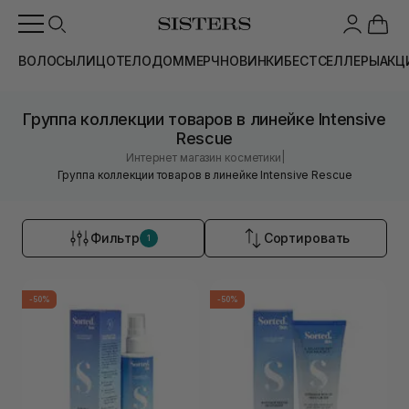
ВОЛОСЫ
ЛИЦО
ТЕЛО
ДОМ
МЕРЧ
НОВИНКИ
БЕСТСЕЛЛЕРЫ
АКЦ
Группа коллекции товаров в линейке Intensive
Rescue
|
Интернет магазин косметики
Группа коллекции товаров в линейке Intensive Rescue
Фильтр
Сортировать
1
-50%
-50%