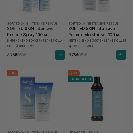
SORTED SKIN
|
INTENSIVE RESCUE
SORTED SKIN
|
INTENSIVE RESCUE
SORTED SKIN Intensive
SORTED SKIN Intensive
Rescue Spray 100 мл
Rescue Moisturiser 100 мл
Интенсивно восстанавливающий
Интенсивно восстанавливающий
спрей для кожи
крем для тела
475₴
475₴
950₴
950₴
-50%
-50%
ВЫБОР ОКСАНЫ
SORTED SKIN
|
INTENSIVE RESCUE
MKS-ECO
|
FINE HAIR