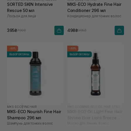
SORTED SKIN Intensive
MKS-ECO Hydrate Fine Hair
Rescue 50 мл
Conditioner 296 мл
Лосьон для лица
Кондиционер для тонких волос
395₴
498₴
790₴
995₴
-50%
-50%
ВЫБОР ОКСАНЫ
ВЫБОР ОКСАНЫ
MKS-ECO
|
FINE HAIR
MKS-ECO
|
MKS-ECO OIL HAIR STYLING ELIXIR
MKS-ECO Nourish Fine Hair
MKS-ECO Oil Light Fine Hair
Shampoo 296 мл
Styling Elixir Light Breeze
Шампунь для тонких волос
Масло для тонких волос
Scent 60 мл