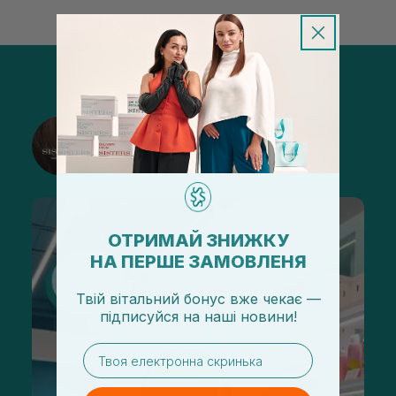
@sisters_stelmakh в Instagram
Подписаться
ОТРИМАЙ ЗНИЖКУ
НА ПЕРШЕ ЗАМОВЛЕНЯ
Твій вітальний бонус вже чекає —
підписуйся
на
наші новини!
email