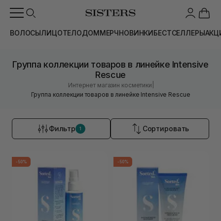
ВОЛОСЫ
ЛИЦО
ТЕЛО
ДОМ
МЕРЧ
НОВИНКИ
БЕСТСЕЛЛЕРЫ
АКЦ
Группа коллекции товаров в линейке Intensive
Rescue
|
Интернет магазин косметики
Группа коллекции товаров в линейке Intensive Rescue
Фильтр
Сортировать
1
-50%
-50%