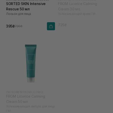
SORTED SKIN Intensive
FROM Licorice Calming
Rescue 50 мл
Cream 30 мл
Лосьон для лица
Успокаивающий крем I`M
725₴
395₴
790₴
I'M FROM
|
I’M FROM LICORICE
FROM Licorice Calming
Cream 50 мл
Успокаивающая ампула для лица
I`M