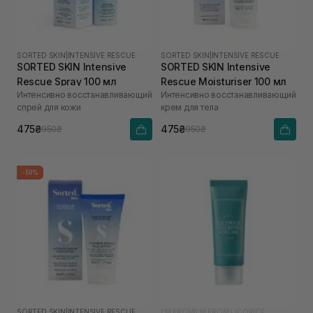
SORTED SKIN
|
INTENSIVE RESCUE
SORTED SKIN
|
INTENSIVE RESCUE
SORTED SKIN Intensive
SORTED SKIN Intensive
Rescue Spray 100 мл
Rescue Moisturiser 100 мл
Интенсивно восстанавливающий
Интенсивно восстанавливающий
спрей для кожи
крем для тела
475₴
475₴
950₴
950₴
-50%
SORTED SKIN
|
INTENSIVE RESCUE
I'M FROM
|
I’M FROM LICORICE