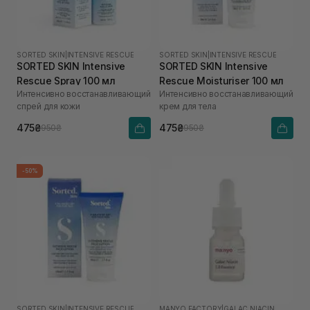
SORTED SKIN
|
INTENSIVE RESCUE
SORTED SKIN
|
INTENSIVE RESCUE
SORTED SKIN Intensive
SORTED SKIN Intensive
Rescue Spray 100 мл
Rescue Moisturiser 100 мл
Интенсивно восстанавливающий
Интенсивно восстанавливающий
спрей для кожи
крем для тела
475₴
475₴
950₴
950₴
-50%
SORTED SKIN
|
INTENSIVE RESCUE
MANYO FACTORY
|
GALAC NIACIN