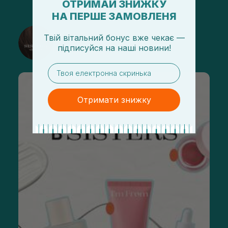
ОТРИМАЙ ЗНИЖКУ
НА ПЕРШЕ ЗАМОВЛЕНЯ
@sisters_stelmakh в Instagram
Твій вітальний бонус вже чекає —
підписуйся
на
наші новини!
Подписаться
email
Отримати знижку