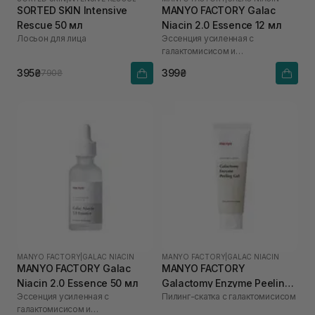
SORTED SKIN Intensive
MANYO FACTORY Galac
Rescue 50 мл
Niacin 2.0 Essence 12 мл
Лосьон для лица
Эссенция усиленная с
галактомисисом и
ниацинамидом
395₴
399₴
790₴
MANYO FACTORY
|
GALAC NIACIN
MANYO FACTORY
|
GALAC NIACIN
MANYO FACTORY Galac
MANYO FACTORY
Niacin 2.0 Essence 50 мл
Galactomy Enzyme Peeling
Эссенция усиленная с
Пилинг-скатка с галактомисисом
Gel 75 мл
галактомисисом и