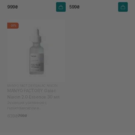
ниацинамидом
999₴
599₴
-20%
MANYO FACTORY
|
GALAC NIACIN
MANYO FACTORY Galac
Niacin 2.0 Essence 30 мл
Эссенция усиленная с
галактомисисом и
ниацинамидом
639₴
799₴