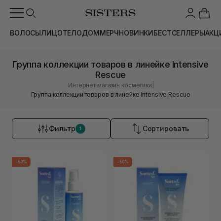
ВОЛОСЫ
ЛИЦО
ТЕЛО
ДОМ
МЕРЧ
НОВИНКИ
БЕСТСЕЛЛЕРЫ
АКЦ
Группа коллекции товаров в линейке Intensive
Rescue
|
Интернет магазин косметики
Группа коллекции товаров в линейке Intensive Rescue
Фильтр
Сортировать
1
-50%
-50%