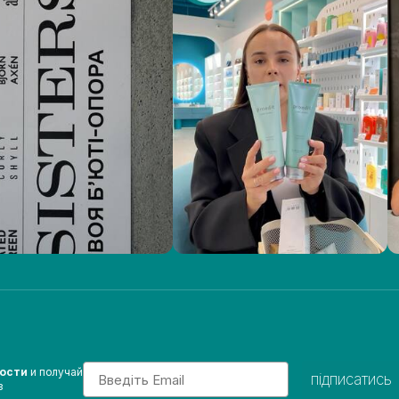
Email
вости
и получай
підписатись
з