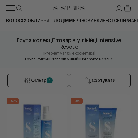
ВОЛОССЯ
ОБЛИЧЧЯ
ТІЛО
ДІМ
МЕРЧ
НОВИНКИ
БЕСТСЕЛЕРИ
АК
Група колекції товарів у лінійці Intensive
Rescue
|
Інтернет магазин косметики
Група колекції товарів у лінійці Intensive Rescue
Фільтр
Сортувати
1
-50%
-50%