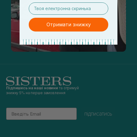
email
Отримати знижку
Підпишись на наші новини
та отримуй
знижку 5% на перше замовлення
Email
підписатись