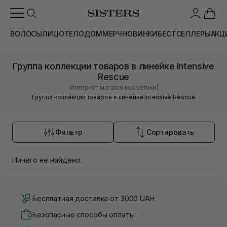
ВОЛОСЫ
ЛИЦО
ТЕЛО
ДОМ
МЕРЧ
НОВИНКИ
БЕСТСЕЛЛЕРЫ
АКЦ
Группа коллекции товаров в линейке Intensive
Rescue
|
Интернет магазин косметики
Группа коллекции товаров в линейке Intensive Rescue
Фильтр
Сортировать
Ничего не найдено.
Бесплатная доставка от 3000 UAH
Безопасные способы оплаты