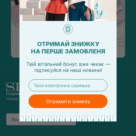
ОТРИМАЙ ЗНИЖКУ
НА ПЕРШЕ ЗАМОВЛЕНЯ
Твій вітальний бонус вже чекає —
підписуйся
на
наші новини!
email
Подпишись на наши новости
и получай
скидку 5% на первый заказ
Отримати знижку
Email
підписатись