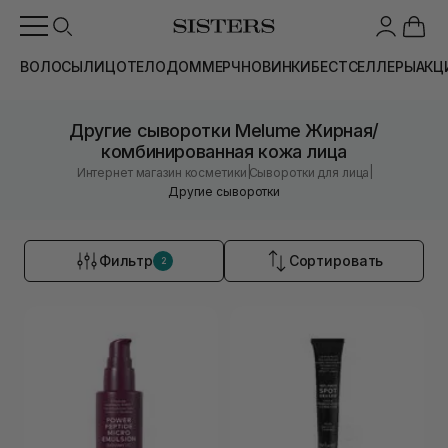
ВОЛОСЫ
ЛИЦО
ТЕЛО
ДОМ
МЕРЧ
НОВИНКИ
БЕСТСЕЛЛЕРЫ
АКЦ
Другие сыворотки Melume Жирная/
комбинированная кожа лица
|
|
Интернет магазин косметики
Сыворотки для лица
Другие сыворотки
Фильтр
Сортировать
2