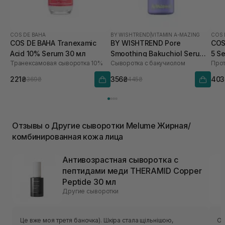
COS DE BAHA
BY WISHTREND
|
VITAMIN A-MAZING
COS 
COS DE BAHA Tranexamic
BY WISHTREND Pore
COS
Acid 10% Serum 30 мл
Smoothing Bakuchiol Serum
5 S
Транексамовая сыворотка 10%
Сыворотка с бакучиолом
10 мл
221₴
356₴
403
369₴
445₴
Отзывы о Другие сыворотки Melume Жирная/
комбинированная кожа лица
Антивозрастная сыворотка с
пептидами меди THERAMID Copper
Peptide 30 мл
Другие сыворотки
Це вже моя третя баночка). Шкіра стала щільнішою,
От