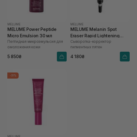
MELUME
MELUME
MELUME Power Peptide
MELUME Melanin Spot
Micro Emulsion 30 мл
Eraser Rapid Lightening
Пептидная микроэмульсия для
Сыворотка-корректор
Treatment 20 мл
омоложения кожи
пигментных пятен
5 850₴
4 180₴
-31%
MELUME