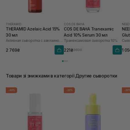
THERAMID
COS DE BAHA
NEED
THERAMID Azelaic Acid 15%
COS DE BAHA Tranexamic
NEE
30 мл
Acid 10% Serum 30 мл
Glu
Активная сыворотка с азелаиновой кислотой
Транексамовая сыворотка 10%
2 769₴
221₴
1 0
369₴
Товари зі знижками в категорії Другие сыворотки
-40%
-20%
-30