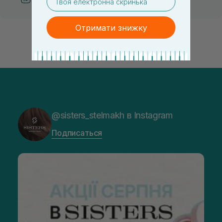
Отримати знижку
@sisters_stelmakh в Instagram
Подписаться