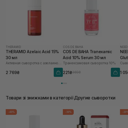
THERAMID
COS DE BAHA
NEED
THERAMID Azelaic Acid 15%
COS DE BAHA Tranexamic
NEE
30 мл
Acid 10% Serum 30 мл
Glu
Активная сыворотка с азелаиновой кислотой
Транексамовая сыворотка 10%
2 769₴
221₴
1 0
369₴
Товари зі знижками в категорії Другие сыворотки
-40%
-30%
-20