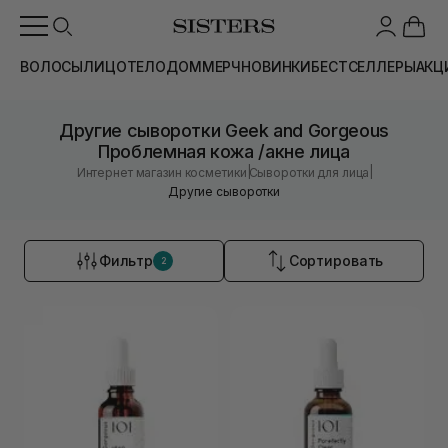
ВОЛОСЫ
ЛИЦО
ТЕЛО
ДОМ
МЕРЧ
НОВИНКИ
БЕСТСЕЛЛЕРЫ
АКЦ
Другие сыворотки Geek and Gorgeous
Проблемная кожа /акне лица
|
|
Интернет магазин косметики
Сыворотки для лица
Другие сыворотки
Фильтр
Сортировать
2