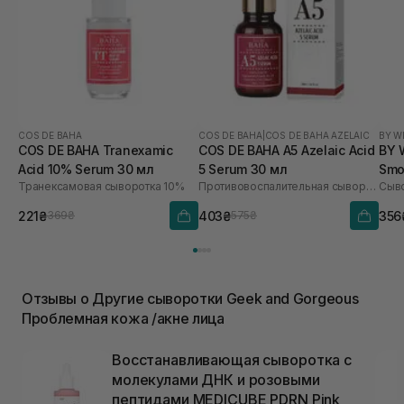
COS DE BAHA
COS DE BAHA
|
COS DE BAHA AZELAIC
BY W
COS DE BAHA Tranexamic
COS DE BAHA A5 Azelaic Acid
BY 
Acid 10% Serum 30 мл
5 Serum 30 мл
Smo
Транексамовая сыворотка 10%
Противовоспалительная сыворотка с азелаиновой кислотой
Сыво
10 
221₴
403₴
356
369₴
575₴
Отзывы о Другие сыворотки Geek and Gorgeous
Проблемная кожа /акне лица
Восстанавливающая сыворотка с
молекулами ДНК и розовыми
пептидами MEDICUBE PDRN Pink