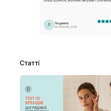
більш пружною, маленькі зморшки стали мен
помітними, почервоніння зникають після пер
днів користування. Висипів чи алергічних реа
не помітила. Завдяки піпетці зручно розподіл
сировотку по всьому обличчю. Однозначно
сировотка вартує своїх грошей і уваги.
Людмила
Л
06.08.2026, 23:51
Статті