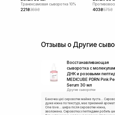
Транексамовая сыворотка 10%
221₴
369₴
403₴
575₴
Отзывы о Другие сыво
Восстанавливающая
сыворотка с молекула
ДНК и розовыми пепти
MEDICUBE PDRN Pink Pe
Serum 30 мл
Другие сыворотки
Баночка цієї сировотки майже пуста… Сиров
дуже ніжна по текстурі, має приємний аромат
One love… шкіра після сировотки ніжна,
зволожена. Сировотка з пептидами робить шк