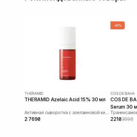
-40%
THERAMID
COS DE BAHA
THERAMID Azelaic Acid 15% 30 мл
COS DE BA
Serum 30 
Активная сыворотка с азелаиновой кислотой
Транексамо
2 769₴
221₴
369₴