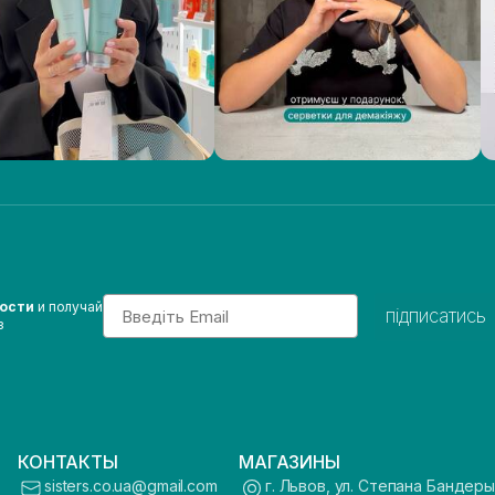
Email
вости
и получай
підписатись
з
КОНТАКТЫ
МАГАЗИНЫ
sisters.co.ua@gmail.com
г. Львов, ул. Степана Бандеры