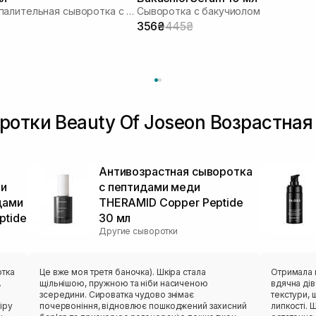
Противовоспалительная сыворотка с азелаиновой кислотой
Сыворотка с бакучиолом
356₴
445₴
ротки Beauty Of Joseon Возрастная
Антивозрастная сыворотка
ми
с пептидами меди
дами
THERAMID Copper Peptide
ptide
30 мл
Другие сыворотки
отка
Це вже моя третя баночка). Шкіра стала
Отримала 
.
щільнішою, пружною та ніби насиченою
вдячна ді
зсередини. Сироватка чудово знімає
текстури, 
іру
почервоніння, відновлює пошкоджений захисний
липкості. Шкіра стає мʼ