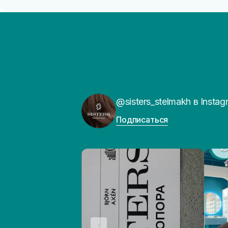
@sisters_stelmakh в Instag
Подписаться