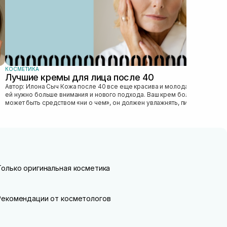
КОСМЕТИКА
Лучшие кремы для лица после 40
Автор: Илона Сыч Кожа после 40 все еще красива и молода, просто
ей нужно больше внимания и нового подхода. Ваш крем больше не
может быть средством «ни о чем», он должен увлажнять, питать,
улучшать...
Только оригинальная косметика
Рекомендации от косметологов