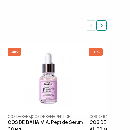
-40%
-40%
COS DE BAHA
|
COS DE BAHA PEPTIDE
COS DE BAHA
COS DE BAHA M.A. Peptide Serum
COS DE BAHA A-Arbutin 5% Licorice
30 мл
AL 30 мл