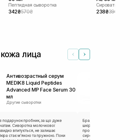
Пептидная сыворотка
342₴
570₴
238₴
396₴
 кожа лица
Антивозрастный серум
Активная сы
MEDIK8 Liquid Peptides
азелаиновой
Advanced MP Face Serum 30
THERAMID Az
мл
10 мл
Другие сыворотки
Другие сыворот
в подарунок пробник, за що дуже
Брала її в моменті коли почал
вчатам. Сиворотка молочкової
шкіру, наносила її лише локаль
швидко впитується, не залишає
просто прибирала їх за ніч, я в
якою та пружною. Поки
сироваток Theramid, кожна з н