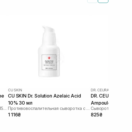
CU SKIN
DR. CEURACLE
ne
CU SKIN Dr. Solution Azelaic Acid
DR. CEURACLE Aze
10% 30 мл
Ampoule 30 мл
Сыворотка с азелаиновой кислотой 15% и глутатиона
Противовоспалительная сыворотка с азелаиновой кислотой
1 116₴
825₴