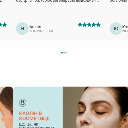
ш
бар'єр та прискорює регенерацію пошкоджень.
остаточно 
ших
Але потрібно використовувати тривало, не
повнорозмі
кцій
лінуватись і буде очікуваний результат.
баночку -
яти
дуже тішит
її.
Наталія
Юл
Н
Ю
29.07.2026, 11:50
28.