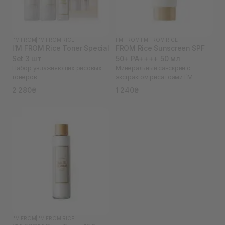
I'M FROM
|
I'M FROM RICE
I'M FROM
|
I'M FROM RICE
I'M FROM Rice Toner Special
FROM Rice Sunscreen SPF
Set 3 шт
50+ PA++++ 50 мл
Набор увлажняющих рисовых
Минеральный санскрин с
тонеров
экстрактом риса гоами I`M
2 280₴
1 240₴
I'M FROM
|
I'M FROM RICE