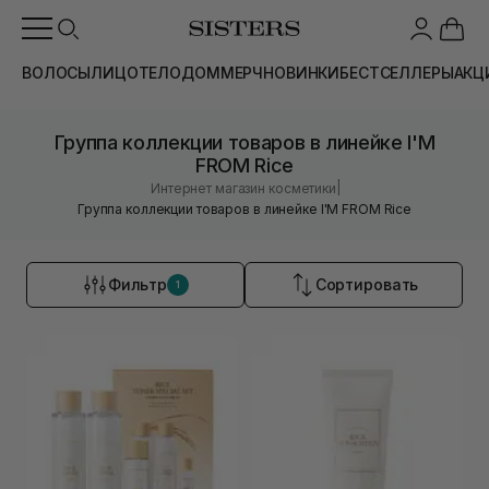
ВОЛОСЫ
ЛИЦО
ТЕЛО
ДОМ
МЕРЧ
НОВИНКИ
БЕСТСЕЛЛЕРЫ
АКЦ
Группа коллекции товаров в линейке I'M
FROM Rice
|
Интернет магазин косметики
Группа коллекции товаров в линейке I'M FROM Rice
Фильтр
Сортировать
1