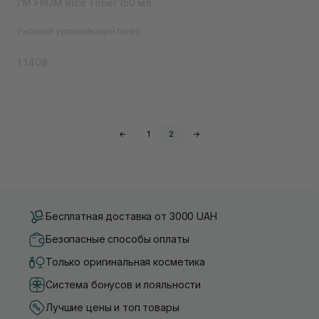
I'M FROM Rice Toner 150 мл
Рисовый увлажняющий тонер
1 140₴
←
1
2
→
Бесплатная доставка от 3000 UAH
Безопасные способы оплаты
Только оригинальная косметика
Система бонусов и лояльности
Лучшие цены и топ товары