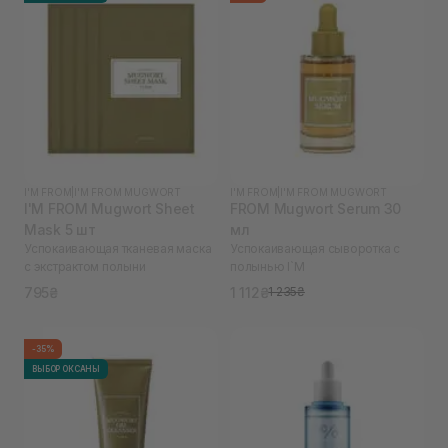
I'M FROM
|
I'M FROM MUGWORT
I'M FROM
|
I'M FROM MUGWORT
I'M FROM Mugwort Sheet
FROM Mugwort Serum 30
Mask 5 шт
мл
Успокаивающая тканевая маска
Успокаивающая сыворотка с
с экстрактом полыни
полынью I`M
795₴
1 112₴
1 235₴
-35%
ВЫБОР ОКСАНЫ