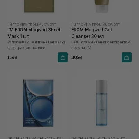
I'M FROM
|
I'M FROM MUGWORT
I'M FROM
|
I'M FROM MUGWORT
I'M FROM Mugwort Sheet
FROM Mugwort Gel
Mask 1 шт
Cleanser 30 мл
Успокаивающая тканевая маска
Гель для умывания с экстрактом
с экстрактом полыни
полыни I`M
159₴
305₴
DR. CEURACLE
|
DR. CEURACLE HYAL REYOUTH
DR. CEURACLE
|
DR. CEURACLE HYAL REYOUTH