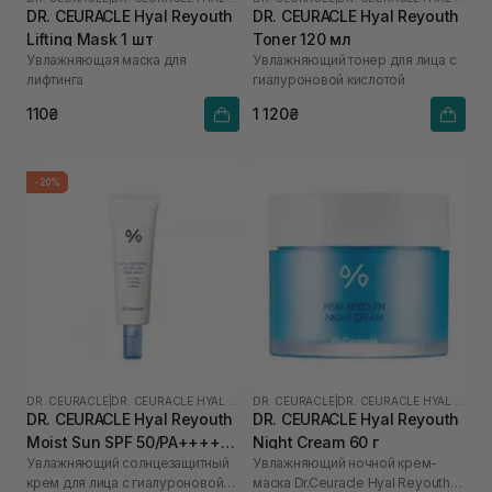
DR. CEURACLE Hyal Reyouth
DR. CEURACLE Hyal Reyouth
Lifting Mask 1 шт
Toner 120 мл
Увлажняющая маска для
Увлажняющий тонер для лица с
лифтинга
гиалуроновой кислотой
110₴
1 120₴
-20%
DR. CEURACLE
|
DR. CEURACLE HYAL REYOUTH
DR. CEURACLE
|
DR. CEURACLE HYAL REYOUTH
DR. CEURACLE Hyal Reyouth
DR. CEURACLE Hyal Reyouth
Moist Sun SPF 50/PA++++
Night Cream 60 г
Увлажняющий солнцезащитный
Увлажняющий ночной крем-
50 мл
крем для лица с гиалуроновой
маска Dr.Ceuracle Hyal Reyouth