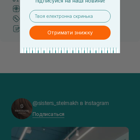
підписуйся
на
наші новини!
Система бонусов и лояльности
email
Лучшие цены и топ товары
Рекомендации от косметологов
Отримати знижку
@sisters_stelmakh в Instagram
Подписаться