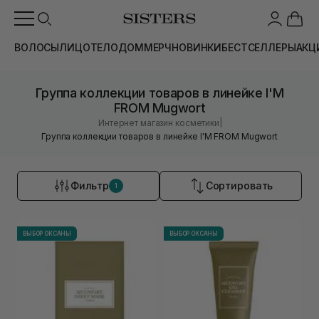
ВОЛОСЫ
ЛИЦО
ТЕЛО
ДОМ
МЕРЧ
НОВИНКИ
БЕСТСЕЛЛЕРЫ
АКЦ
Группа коллекции товаров в линейке I'M
FROM Mugwort
|
Интернет магазин косметики
Группа коллекции товаров в линейке I'M FROM Mugwort
Фильтр
Сортировать
1
ВЫБОР ОКСАНЫ
ВЫБОР ОКСАНЫ