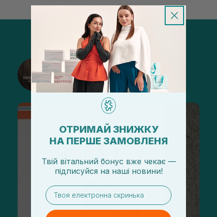
@sisters_stelmakh в Instagram
Подписаться
ОТРИМАЙ ЗНИЖКУ
НА ПЕРШЕ ЗАМОВЛЕНЯ
Твій вітальний бонус вже чекає —
підписуйся
на
наші новини!
email