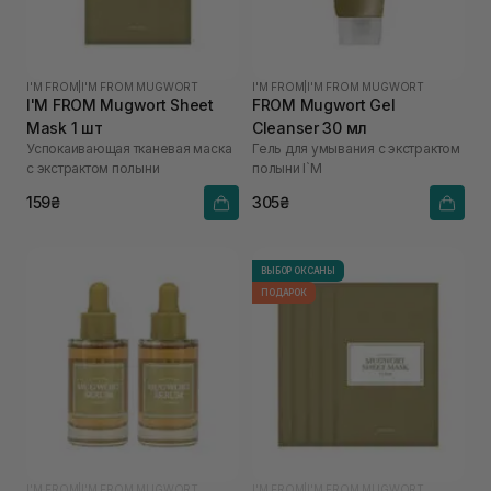
I'M FROM
|
I'M FROM MUGWORT
I'M FROM
|
I'M FROM MUGWORT
I'M FROM Mugwort Sheet
FROM Mugwort Gel
Mask 1 шт
Cleanser 30 мл
Успокаивающая тканевая маска
Гель для умывания с экстрактом
с экстрактом полыни
полыни I`M
159₴
305₴
ВЫБОР ОКСАНЫ
ПОДАРОК
I'M FROM
|
I'M FROM MUGWORT
I'M FROM
|
I'M FROM MUGWORT