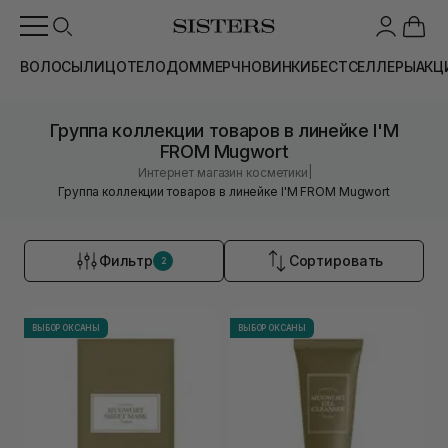
ВОЛОСЫ
ЛИЦО
ТЕЛО
ДОМ
МЕРЧ
НОВИНКИ
БЕСТСЕЛЛЕРЫ
АКЦ
Группа коллекции товаров в линейке I'M
FROM Mugwort
|
Интернет магазин косметики
Группа коллекции товаров в линейке I'M FROM Mugwort
Фильтр
Сортировать
2
ВЫБОР ОКСАНЫ
ВЫБОР ОКСАНЫ