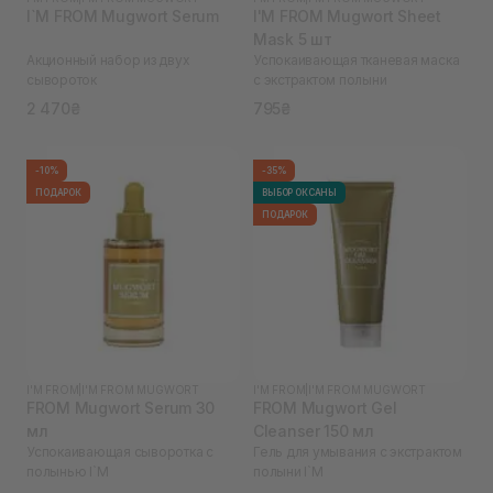
I`M FROM Mugwort Serum
I'M FROM Mugwort Sheet
Mask 5 шт
Акционный набор из двух
Успокаивающая тканевая маска
сывороток
с экстрактом полыни
2 470₴
795₴
-10%
-35%
ПОДАРОК
ВЫБОР ОКСАНЫ
ПОДАРОК
I'M FROM
|
I'M FROM MUGWORT
I'M FROM
|
I'M FROM MUGWORT
FROM Mugwort Serum 30
FROM Mugwort Gel
мл
Cleanser 150 мл
Успокаивающая сыворотка с
Гель для умывания с экстрактом
полынью I`M
полыни I`M