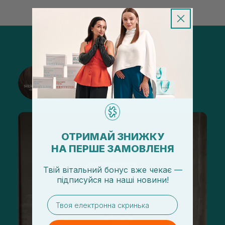
@sisters_stelmakh в Instagram
Подписаться
ОТРИМАЙ ЗНИЖКУ
НА ПЕРШЕ ЗАМОВЛЕНЯ
Твій вітальний бонус вже чекає —
підписуйся
на
наші новини!
email