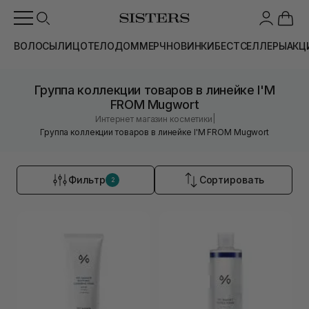
ВОЛОСЫ
ЛИЦО
ТЕЛО
ДОМ
МЕРЧ
НОВИНКИ
БЕСТСЕЛЛЕРЫ
АКЦ
Группа коллекции товаров в линейке I'M
FROM Mugwort
|
Интернет магазин косметики
Группа коллекции товаров в линейке I'M FROM Mugwort
Фильтр
Сортировать
2