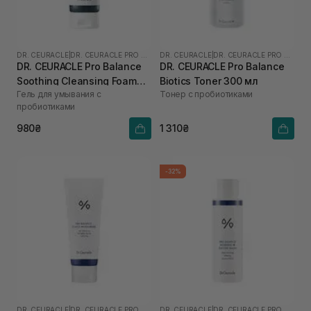
DR. CEURACLE
|
DR. CEURACLE PRO BALANCE
DR. CEURACLE
|
DR. CEURACLE PRO BALANCE
DR. CEURACLE Pro Balance
DR. CEURACLE Pro Balance
Soothing Cleansing Foam
Biotics Toner 300 мл
Гель для умывания с
Тонер с пробиотиками
150 мл
пробиотиками
980₴
1 310₴
-32%
DR. CEURACLE
|
DR. CEURACLE PRO BALANCE
DR. CEURACLE
|
DR. CEURACLE PRO BALANCE