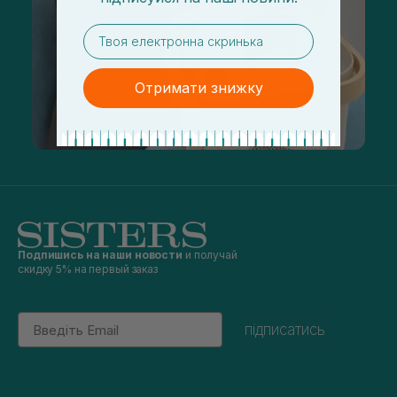
email
Отримати знижку
Подпишись на наши новости
и получай
скидку 5% на первый заказ
Email
підписатись