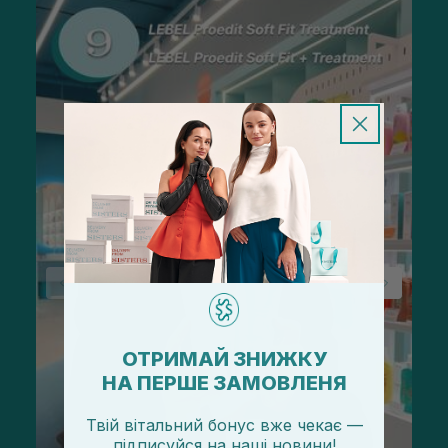
ОТРИМАЙ ЗНИЖКУ
НА ПЕРШЕ ЗАМОВЛЕНЯ
Твій вітальний бонус вже чекає —
підписуйся
на
наші новини!