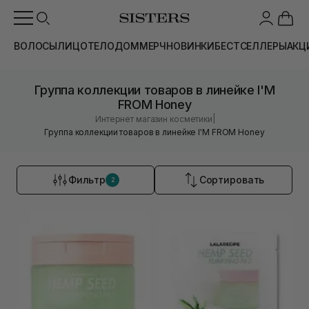
ВОЛОСЫ
ЛИЦО
ТЕЛО
ДОМ
МЕРЧ
НОВИНКИ
БЕСТСЕЛЛЕРЫ
АКЦ
Группа коллекции товаров в линейке I'M
FROM Honey
|
Интернет магазин косметики
Группа коллекции товаров в линейке I'M FROM Honey
Фильтр
Сортировать
2