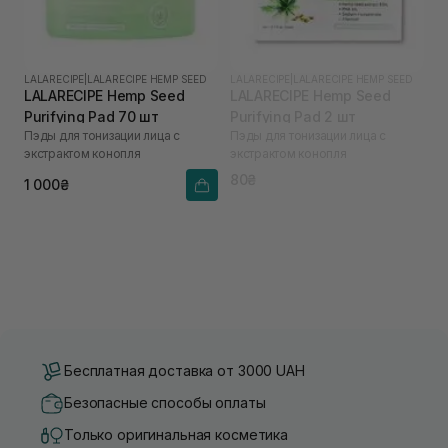
LALARECIPE
|
LALARECIPE HEMP SEED
LALARECIPE
|
LALARECIPE HEMP SEED
LALARECIPE Hemp Seed
LALARECIPE Hemp Seed
Purifying Pad 70 шт
Purifying Pad 2 шт
Пэды для тонизации лица с
Пэды для тонизации лица с
экстрактом конопля
экстрактом конопля
80₴
1 000₴
Бесплатная доставка от 3000 UAH
Безопасные способы оплаты
Только оригинальная косметика