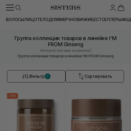
ВОЛОСЫ
ЛИЦО
ТЕЛО
ДОМ
МЕРЧ
НОВИНКИ
БЕСТСЕЛЛЕРЫ
АКЦ
Группа коллекции товаров в линейке I'M
FROM Ginseng
|
Интернет магазин косметики
Группа коллекции товаров в линейке I'M FROM Ginseng
Фильтр
Сортировать
1
-35%