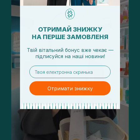
ОТРИМАЙ ЗНИЖКУ
НА ПЕРШЕ ЗАМОВЛЕНЯ
Твій вітальний бонус вже чекає —
підписуйся
на
наші новини!
email
Отримати знижку