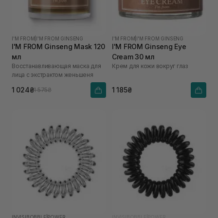
I'M FROM
|
I'M FROM GINSENG
I'M FROM
|
I'M FROM GINSENG
I'M FROM Ginseng Mask 120
I'M FROM Ginseng Eye
мл
Cream 30 мл
Восстанавливающая маска для
Крем для кожи вокруг глаз
лица с экстрактом женьшеня
1 024₴
1 185₴
1 575₴
INVISIBOBBLE
|
POWER
INVISIBOBBLE
|
POWER