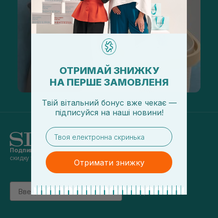
ОТРИМАЙ ЗНИЖКУ
НА ПЕРШЕ ЗАМОВЛЕНЯ
Твій вітальний бонус вже чекає —
підписуйся
на
наші новини!
email
Подпишись на наши новости
и получай
скидку 5% на первый заказ
Отримати знижку
Email
підписатись