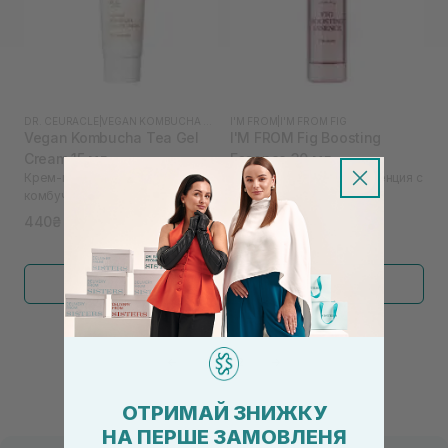
DR. CEURACLE
|
VEGAN KOMBUCHA TEA
I'M FROM
|
I'M FROM FIG
Vegan Kombucha Tea Gel
I'M FROM Fig Boosting
Cream 15 мл
Essence 30 мл
Крем-гель с экстрактом
Увлажняющий тонер-эссенция с
комбучи DR. СEURACLE
инжиром
440₴
475₴
Показать больше
←
1
2
→
ОТРИМАЙ ЗНИЖКУ
НА ПЕРШЕ ЗАМОВЛЕНЯ