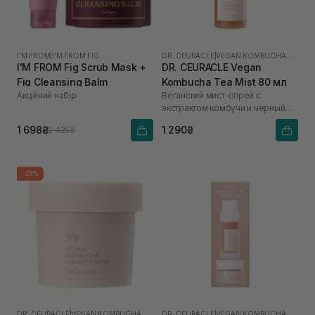
I'M FROM
|
I'M FROM FIG
DR. CEURACLE
|
VEGAN KOMBUCHA TEA
I'M FROM Fig Scrub Mask +
DR. CEURACLE Vegan
Fig Cleansing Balm
Kombucha Tea Mist 80 мл
Акційний набір
Веганский мист-спрей с
экстрактом комбучи и черный
чай
1 698₴
1 290₴
2 425₴
-23%
DR. CEURACLE
|
VEGAN KOMBUCHA TEA
DR. CEURACLE
|
VEGAN KOMBUCHA TEA