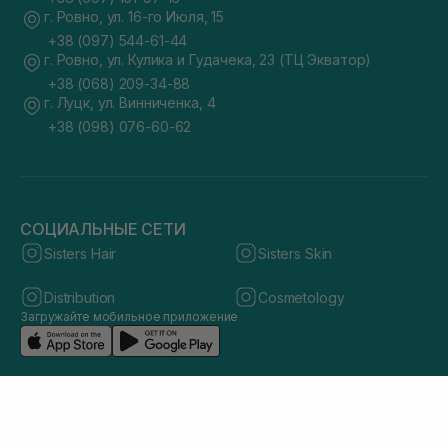
г. Ровно, ул. 16-го Июля, 15
+38 (097) 544-61-44
г. Ровно, ул. Кулика и Гудачека, 23 (ТЦ Экватор)
+38 (068) 209-34-88
г. Луцк, ул. Винниченка, 4
+38 (098) 076-60-62
СОЦИАЛЬНЫЕ СЕТИ
Sisters Hair
Sisters Skin
Distribution
Cosmetology
Загружайте мобильное приложение
© 2026 sisters.co.ua. Все права защищены