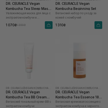
DR. CEURACLE Vegan
DR. CEURACLE Vegan
Kombucha Tea Sleep Mask
Kombucha Beginning Set
Увлажняющая маска для лица с
Веганский набор по уходу за
100 мл
экстрактом комбучи и
кожей с комбучей
бакучиолом
1 070₴
1 310₴
1 390₴
DR. CEURACLE
|
VEGAN KOMBUCHA TEA
DR. CEURACLE
|
VEGAN KOMBUCHA TEA
DR. CEURACLE Vegan
DR. CEURACLE Vegan
Kombucha Tea BB Cream
Kombucha Tea Essence 18
Веганский тональный крем-ВВ с
Веганская кремовая эссенция с
Normal 30 мл
мл
экстрактом комбучи
экстрактом комбуча и черного