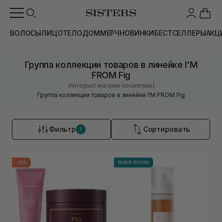
ВОЛОСЫ
ЛИЦО
ТЕЛО
ДОМ
МЕРЧ
НОВИНКИ
БЕСТСЕЛЛЕРЫ
АКЦ
Группа коллекции товаров в линейке I'M
FROM Fig
|
Интернет магазин косметики
Группа коллекции товаров в линейке I'M FROM Fig
Фильтр
Сортировать
1
-30%
ВЫБОР ИЛОНЫ