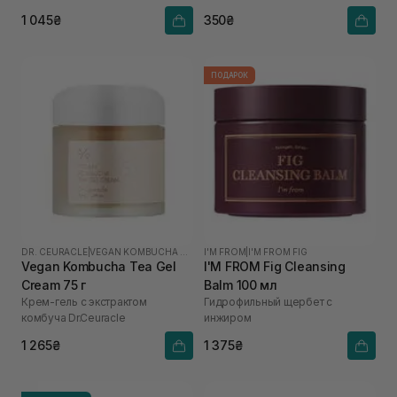
чая
1 045₴
350₴
ПОДАРОК
DR. CEURACLE
|
VEGAN KOMBUCHA TEA
I'M FROM
|
I'M FROM FIG
Vegan Kombucha Tea Gel
I'M FROM Fig Cleansing
Cream 75 г
Balm 100 мл
Крем-гель с экстрактом
Гидрофильный щербет с
комбуча Dr.Ceuracle
инжиром
1 265₴
1 375₴