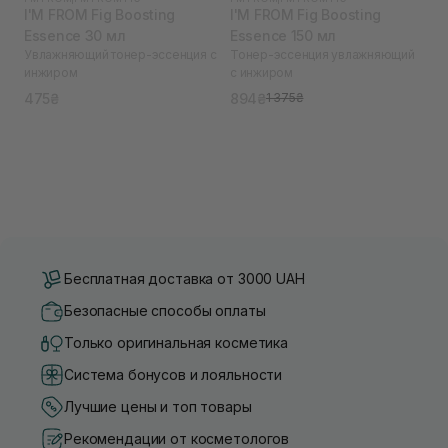
I'M FROM Fig Boosting
I'M FROM Fig Boosting
Essence 30 мл
Essence 150 мл
Увлажняющий тонер-эссенция с
Тонер-эссенция увлажняющий
инжиром
с инжиром
475₴
894₴
1 375₴
Бесплатная доставка от 3000 UAH
Безопасные способы оплаты
Только оригинальная косметика
Система бонусов и лояльности
Лучшие цены и топ товары
Рекомендации от косметологов