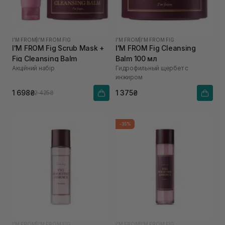
I'M FROM
|
I'M FROM FIG
I'M FROM
|
I'M FROM FIG
I'M FROM Fig Scrub Mask +
I'M FROM Fig Cleansing
Fig Cleansing Balm
Balm 100 мл
Акційний набір
Гидрофильный щербет с
инжиром
1 698₴
1 375₴
2 425₴
-35%
I'M FROM
|
I'M FROM FIG
I'M FROM
|
I'M FROM FIG