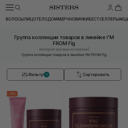
ВОЛОСЫ
ЛИЦО
ТЕЛО
ДОМ
МЕРЧ
НОВИНКИ
БЕСТСЕЛЛЕРЫ
АКЦ
Группа коллекции товаров в линейке I'M
FROM Fig
|
Интернет магазин косметики
Группа коллекции товаров в линейке I'M FROM Fig
Фильтр
Сортировать
2
-30%